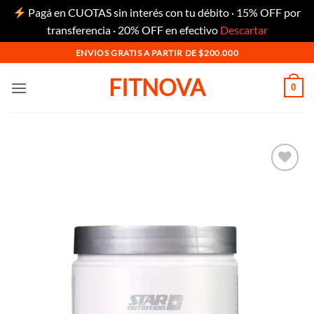
Pagá en CUOTAS sin interés con tu débito · 15% OFF por
transferencia · 20% OFF en efectivo
Descartar
Saltar
ENVIOS GRATIS A PARTIR DE $200.000
al
FITNOVA
contenido
0
Añadir
a la
lista
de
deseos