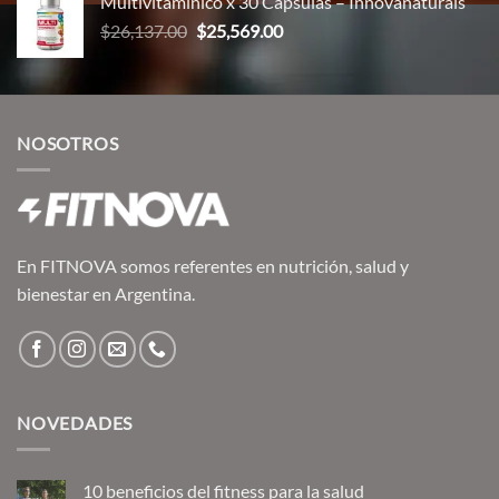
Multivitamínico x 30 Cápsulas – Innovanaturals
El
El
$
26,137.00
$
25,569.00
precio
precio
original
actual
era:
es:
$26,137.00.
$25,569.00.
NOSOTROS
En FITNOVA somos referentes en nutrición, salud y
bienestar en Argentina.
NOVEDADES
10 beneficios del fitness para la salud