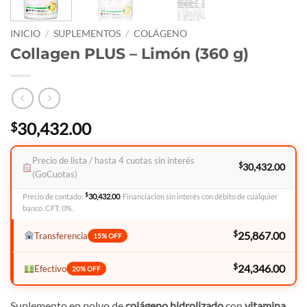
INICIO
/
SUPLEMENTOS
/
COLÁGENO
Collagen PLUS – Limón (360 g)
30,432.00
$
Precio de lista / hasta 4 cuotas sin interés
$
30,432.00
(GoCuotas)
$
Precio de contado:
30,432.00
. Financiación sin interés con débito de cualquier
banco. CFT: 0%.
$
25,867.00
Transferencia
15% OFF
$
24,346.00
Efectivo
20% OFF
Suplemento en polvo de
colágeno hidrolizado
con
vitamina