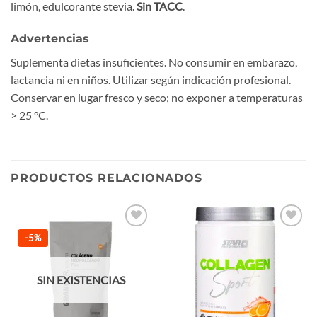
limón, edulcorante stevia.
Sin TACC
.
Advertencias
Suplementa dietas insuficientes. No consumir en embarazo,
lactancia ni en niños. Utilizar según indicación profesional.
Conservar en lugar fresco y seco; no exponer a temperaturas
> 25 °C.
PRODUCTOS RELACIONADOS
Añadir
Añadir
-5%
a la
a la
lista de
lista de
deseos
deseos
SIN EXISTENCIAS