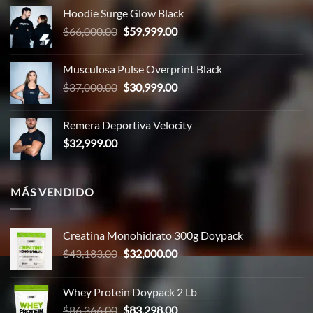
original
actual
Hoodie Surge Glow Black
era:
es:
El
El
$
66,000.00
$
59,999.00
$65,000.00.
$58,999.00.
precio
precio
original
actual
Musculosa Pulse Overprint Black
era:
es:
El
El
$
37,000.00
$
30,999.00
$66,000.00.
$59,999.00.
precio
precio
original
actual
Remera Deportiva Velocity
era:
es:
$
32,999.00
$37,000.00.
$30,999.00.
MÁS VENDIDO
Creatina Monohidrato 300g Doypack
El
El
$
43,183.00
$
32,000.00
precio
precio
original
actual
Whey Protein Doypack 2 Lb
era:
es:
El
El
$
86,366.00
$
83,298.00
$43,183.00.
$32,000.00.