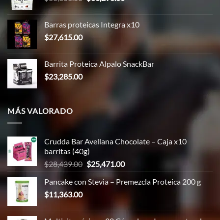
precio
precio
original
actual
Barras proteicas Integra x10
era:
es:
$
27,615.00
$86,366.00.
$83,298.00.
Barrita Proteica Alpalo SnackBar
$
23,285.00
MÁS VALORADO
Crudda Bar Avellana Chocolate – Caja x10
barritas (40g)
El
El
$
28,439.00
$
25,471.00
precio
precio
Pancake con Stevia – Premezcla Proteica 200 g
original
actual
$
11,363.00
era:
es:
$28,439.00.
$25,471.00.