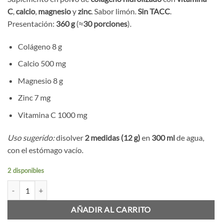
C
,
calcio
,
magnesio
y
zinc
. Sabor limón.
Sin TACC
.
Presentación:
360 g
(≈
30 porciones
).
Colágeno 8 g
Calcio 500 mg
Magnesio 8 g
Zinc 7 mg
Vitamina C 1000 mg
Uso sugerido:
disolver
2 medidas (12 g)
en
300 ml
de agua,
con el estómago vacío.
2 disponibles
Collagen PLUS – Limón (360 g) cantidad
AÑADIR AL CARRITO