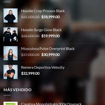
Hoodie Crop Process Black
El
El
$
65,000.00
$
58,999.00
precio
precio
original
actual
Hoodie Surge Glow Black
era:
es:
El
El
$
66,000.00
$
59,999.00
$65,000.00.
$58,999.00.
precio
precio
original
actual
Musculosa Pulse Overprint Black
era:
es:
El
El
$
37,000.00
$
30,999.00
$66,000.00.
$59,999.00.
precio
precio
original
actual
Remera Deportiva Velocity
era:
es:
$
32,999.00
$37,000.00.
$30,999.00.
MÁS VENDIDO
Creatina Monohidrato 300g Doypack