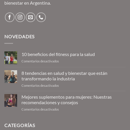
bienestar en Argentina.
NOVEDADES
10 beneficios del fitness para la salud
en
Comentarios desactivados
10
beneficios
8 tendencias en salud y bienestar que están
del
transformando la industria
fitness
en
Comentarios desactivados
para
8
la
tendencias
salud
Mejores suplementos para mujeres: Nuestras
en
recomendaciones y consejos
salud
en
Comentarios desactivados
y
Mejores
bienestar
suplementos
que
para
CATEGORÍAS
están
mujeres:
transformando