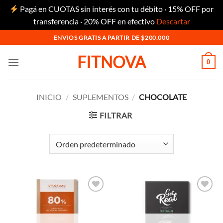
Pagá en CUOTAS sin interés con tu débito · 15% OFF por
transferencia · 20% OFF en efectivo
Descartar
Saltar
ENVIOS GRATIS A PARTIR DE $200.000
al
FITNOVA
contenido
0
INICIO
/
SUPLEMENTOS
/
CHOCOLATE
FILTRAR
Añadir
Añadir
a la
a la
lista de
lista de
deseos
deseos