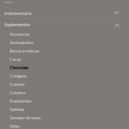
Nuestras
la
recomendaciones
industria
Indumentaria
y
consejos
Suplementos
Accesorios
Aminoácidos
Barras protéicas
Cacao
Chocolate
Colágeno
Combos
Creatina
Endulzantes
Galletas
Ganador de masa
Geles