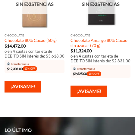
SIN EXISTENCIAS
SIN EXISTENCIAS
CHOCOLATE
CHOCOLATE
Chocolate Amargo 80% Cacao
Chocolate 80% Cacao (50 g)
sin azúcar (70 g)
$
14,472.00
$
11,324.00
o en 4 cuotas con tarjeta de
DÉBITO SIN interés de: $3,618.00
o en 4 cuotas con tarjeta de
DÉBITO SIN interés de: $2,831.00
Transferencia
$
12,301.00
Transferencia
15% OFF
$
9,625.00
15% OFF
¡AVISAME!
¡AVISAME!
LO ÚLTIMO