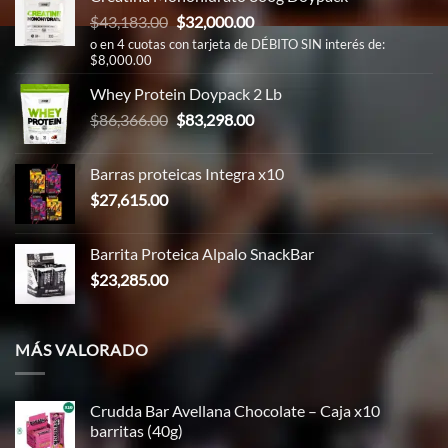
El
El
$
43,183.00
$
32,000.00
precio
precio
o en 4 cuotas con tarjeta de DÉBITO SIN interés de:
$8,000.00
original
actual
era:
es:
Whey Protein Doypack 2 Lb
$43,183.00.
$32,000.00.
El
El
$
86,366.00
$
83,298.00
precio
precio
original
actual
Barras proteicas Integra x10
era:
es:
$
27,615.00
$86,366.00.
$83,298.00.
Barrita Proteica Alpalo SnackBar
$
23,285.00
MÁS VALORADO
Crudda Bar Avellana Chocolate – Caja x10
barritas (40g)