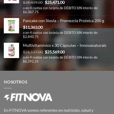
El
El
$
28,439.00
$
25,471.00
precio
precio
o en 4 cuotas con tarjeta de DÉBITO SIN interés de:
$6,367.75
original
actual
era:
es:
Pancake con Stevia – Premezcla Proteica 200 g
$28,439.00.
$25,471.00.
$
11,363.00
o en 4 cuotas con tarjeta de DÉBITO SIN interés de:
$2,840.75
Multivitamínico x 30 Cápsulas – Innovanaturals
El
El
$
26,137.00
$
25,569.00
precio
precio
o en 4 cuotas con tarjeta de DÉBITO SIN interés de:
$6,392.25
original
actual
era:
es:
$26,137.00.
$25,569.00.
NOSOTROS
En FITNOVA somos referentes en nutrición, salud y