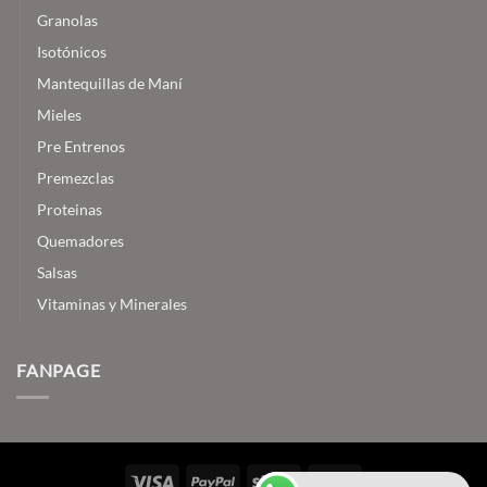
Granolas
Isotónicos
Mantequillas de Maní
Mieles
Pre Entrenos
Premezclas
Proteinas
Quemadores
Salsas
Vitaminas y Minerales
FANPAGE
Visa
PayPal
Stripe
MasterCard