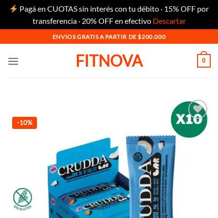
Pagá en CUOTAS sin interés con tu débito · 15% OFF por
transferencia · 20% OFF en efectivo
Descartar
Saltar
ENVIOS GRATIS A PARTIR DE $200.000
al
FITNOVA
contenido
0
-10%
Añadir
a la
lista
de
deseos