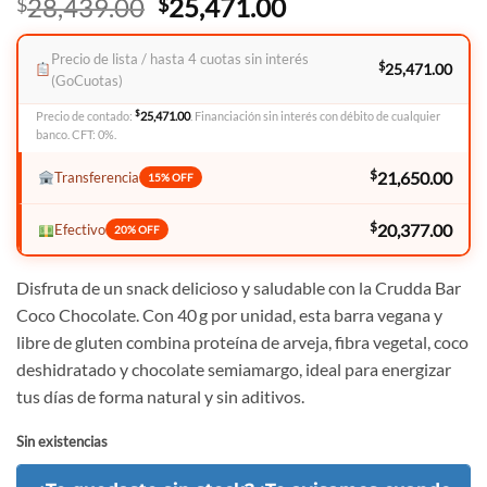
El
El
28,439.00
25,471.00
$
$
precio
precio
original
actual
Precio de lista / hasta 4 cuotas sin interés
$
25,471.00
era:
es:
(GoCuotas)
$28,439.00.
$25,471.00.
$
Precio de contado:
25,471.00
. Financiación sin interés con débito de cualquier
banco. CFT: 0%.
$
21,650.00
Transferencia
15% OFF
$
20,377.00
Efectivo
20% OFF
Disfruta de un snack delicioso y saludable con la Crudda Bar
Coco Chocolate. Con 40 g por unidad, esta barra vegana y
libre de gluten combina proteína de arveja, fibra vegetal, coco
deshidratado y chocolate semiamargo, ideal para energizar
tus días de forma natural y sin aditivos.
Sin existencias