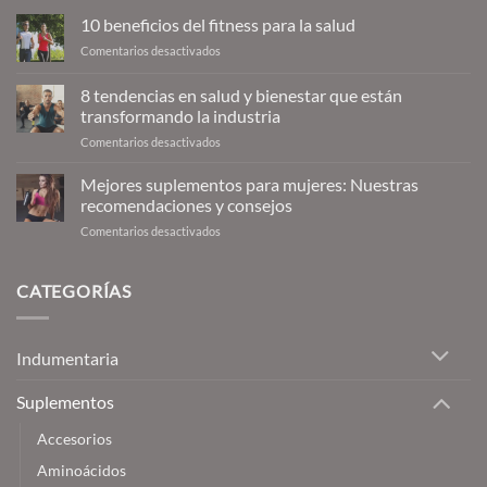
10 beneficios del fitness para la salud
en
Comentarios desactivados
10
beneficios
8 tendencias en salud y bienestar que están
del
transformando la industria
fitness
en
Comentarios desactivados
para
8
la
tendencias
salud
Mejores suplementos para mujeres: Nuestras
en
recomendaciones y consejos
salud
en
Comentarios desactivados
y
Mejores
bienestar
suplementos
que
para
CATEGORÍAS
están
mujeres:
transformando
Nuestras
la
recomendaciones
industria
Indumentaria
y
consejos
Suplementos
Accesorios
Aminoácidos