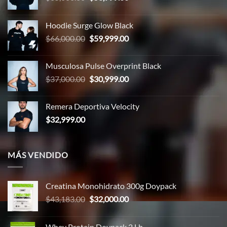
precio
precio
original
actual
Hoodie Surge Glow Black
era:
es:
El
El
$
66,000.00
$
59,999.00
$65,000.00.
$58,999.00.
precio
precio
original
actual
Musculosa Pulse Overprint Black
era:
es:
El
El
$
37,000.00
$
30,999.00
$66,000.00.
$59,999.00.
precio
precio
original
actual
Remera Deportiva Velocity
era:
es:
$
32,999.00
$37,000.00.
$30,999.00.
MÁS VENDIDO
Creatina Monohidrato 300g Doypack
El
El
$
43,183.00
$
32,000.00
precio
precio
original
actual
Whey Protein Doypack 2 Lb