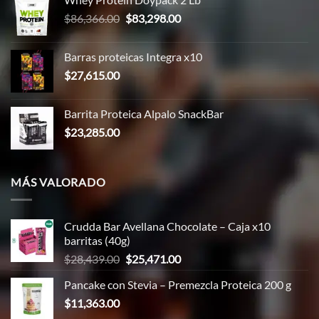
era:
es:
El
El
$
86,366.00
$
83,298.00
$43,183.00.
$32,000.00.
precio
precio
original
actual
Barras proteicas Integra x10
era:
es:
$
27,615.00
$86,366.00.
$83,298.00.
Barrita Proteica Alpalo SnackBar
$
23,285.00
MÁS VALORADO
Crudda Bar Avellana Chocolate – Caja x10
barritas (40g)
El
El
$
28,439.00
$
25,471.00
precio
precio
Pancake con Stevia – Premezcla Proteica 200 g
original
actual
$
11,363.00
era:
es:
$28,439.00.
$25,471.00.