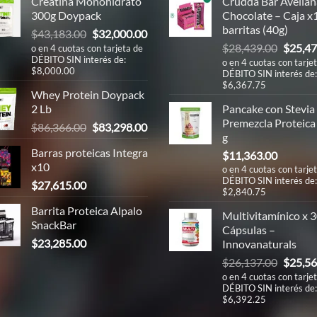
Creatina Monohidrato
Crudda Bar Avellan
300g Doypack
Chocolate – Caja x
barritas (40g)
El
El
$
43,183.00
$
32,000.00
El
precio
precio
$
28,439.00
$
25,47
o en 4 cuotas con tarjeta de
DÉBITO SIN interés de:
precio
original
actual
o en 4 cuotas con tarje
$8,000.00
DÉBITO SIN interés de:
origina
era:
es:
$6,367.75
era:
00.
$43,183.00.
$32,000.00.
Whey Protein Doypack
$28,43
2 Lb
Pancake con Stevia
Premezcla Proteica
El
El
$
86,366.00
$
83,298.00
g
precio
precio
00.
Barras proteicas Integra
$
11,363.00
original
actual
x10
o en 4 cuotas con tarje
era:
es:
DÉBITO SIN interés de:
$
27,615.00
$86,366.00.
$83,298.00.
$2,840.75
00.
Barrita Proteica Alpalo
Multivitamínico x 
SnackBar
Cápsulas –
$
23,285.00
Innovanaturals
El
$
26,137.00
$
25,56
precio
o en 4 cuotas con tarje
DÉBITO SIN interés de:
origina
$6,392.25
era: