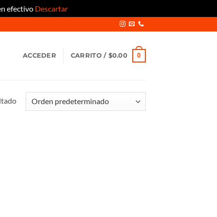
en efectivo
Descartar
0
ACCEDER
CARRITO /
$
0.00
ltado