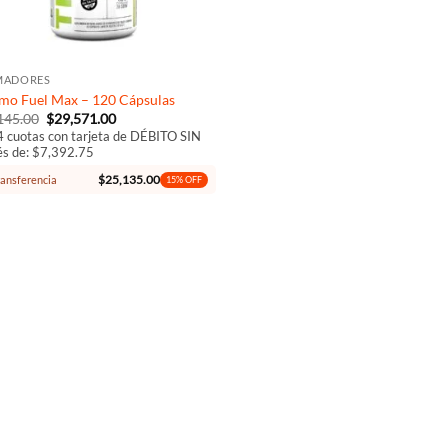
MADORES
mo Fuel Max – 120 Cápsulas
El
El
145.00
$
29,571.00
precio
precio
4 cuotas con tarjeta de DÉBITO SIN
original
actual
és de: $7,392.75
era:
es:
$32,145.00.
$29,571.00.
$
25,135.00
ansferencia
15% OFF