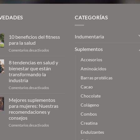
$26,13
VEDADES
CATEGORÍAS
Indumentaria
10 beneficios del fitness
para la salud
Suplementos
en
Comentarios desactivados
10
Accesorios
beneficios
8 tendencias en salud y
del
bienestar que están
Aminoácidos
fitness
transformando la
para
Barras protéicas
industria
la
Cacao
salud
en
Comentarios desactivados
8
Chocolate
tendencias
Mejores suplementos
en
Colágeno
para mujeres: Nuestras
salud
recomendaciones y
Combos
y
consejos
bienestar
Creatina
que
en
Comentarios desactivados
están
Mejores
Endulzantes
transformando
suplementos