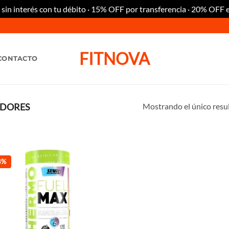
n interés con tu débito · 15% OFF por transferencia · 20% OFF 
FITNOVA
CONTACTO
Mostrando el único resu
DORES
8%
Añadir
a la
lista de
deseos