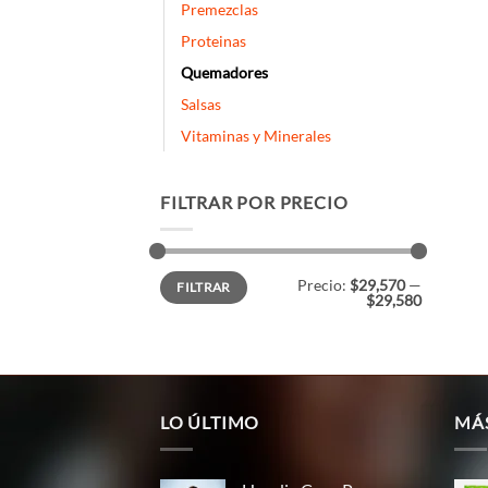
Premezclas
Proteinas
Quemadores
Salsas
Vitaminas y Minerales
FILTRAR POR PRECIO
Precio
Precio
Precio:
$29,570
—
FILTRAR
mínimo
máximo
$29,580
LO ÚLTIMO
MÁ