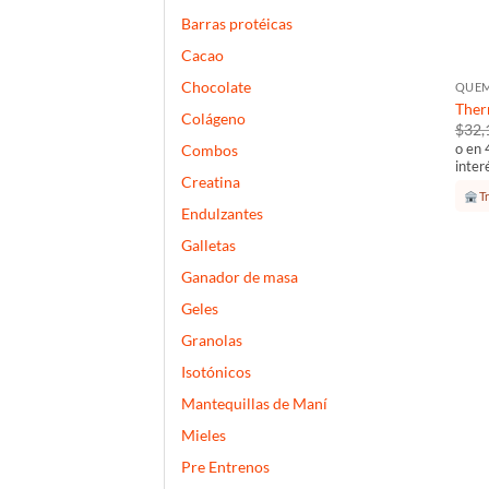
Barras protéicas
+
Cacao
Chocolate
QUE
Ther
Colágeno
$
32,
o en 
Combos
inter
Creatina
Tr
Endulzantes
Galletas
Ganador de masa
Geles
Granolas
Isotónicos
Mantequillas de Maní
Mieles
Pre Entrenos