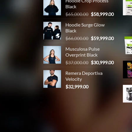
Hoodie Crop Process
Black
El
El
$
65,000.00
$
58,999.00
precio
precio
Hoodie Surge Glow
original
actual
Black
era:
es:
El
El
$
66,000.00
$
59,999.00
$65,000.00.
$58,999.
precio
precio
Musculosa Pulse
original
actual
Overprint Black
era:
es:
El
El
$
37,000.00
$
30,999.00
$66,000.00.
$59,999.
precio
precio
Remera Deportiva
original
actual
Velocity
era:
es:
$
32,999.00
$37,000.00.
$30,999.