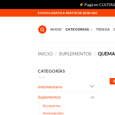
Pagá en CUOTAS si
Saltar
ENVIOS GRATIS A PARTIR DE $200.000
al
contenido
INICIO
CATEGORÍAS
TIENDA
INICIO
/
SUPLEMENTOS
/
QUEMA
CATEGORÍAS
-
Indumentaria
Suplementos
Accesorios
Aminoácidos