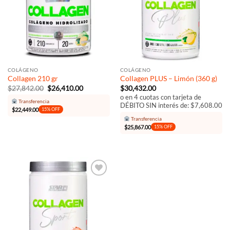
deseos
deseos
COLÁGENO
COLÁGENO
Collagen 210 gr
Collagen PLUS – Limón (360 g)
El
El
$
27,842.00
$
26,410.00
$
30,432.00
precio
precio
o en 4 cuotas con tarjeta de
original
actual
Transferencia
DÉBITO SIN interés de: $7,608.00
era:
es:
$
22,449.00
15% OFF
$27,842.00.
$26,410.00.
Transferencia
$
25,867.00
15% OFF
Añadir
a la
lista de
deseos