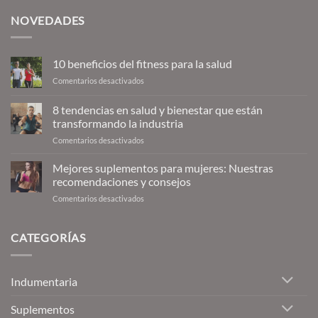
NOVEDADES
10 beneficios del fitness para la salud
en
Comentarios desactivados
10
beneficios
8 tendencias en salud y bienestar que están
del
transformando la industria
fitness
en
Comentarios desactivados
para
8
la
tendencias
salud
Mejores suplementos para mujeres: Nuestras
en
recomendaciones y consejos
salud
en
Comentarios desactivados
y
Mejores
bienestar
suplementos
que
para
CATEGORÍAS
están
mujeres:
transformando
Nuestras
la
recomendaciones
industria
Indumentaria
y
consejos
Suplementos