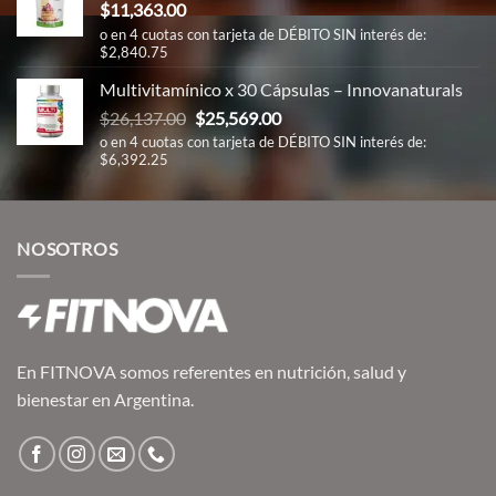
$
11,363.00
o en 4 cuotas con tarjeta de DÉBITO SIN interés de:
$2,840.75
Multivitamínico x 30 Cápsulas – Innovanaturals
El
El
$
26,137.00
$
25,569.00
precio
precio
o en 4 cuotas con tarjeta de DÉBITO SIN interés de:
$6,392.25
original
actual
era:
es:
$26,137.00.
$25,569.00.
NOSOTROS
En FITNOVA somos referentes en nutrición, salud y
bienestar en Argentina.