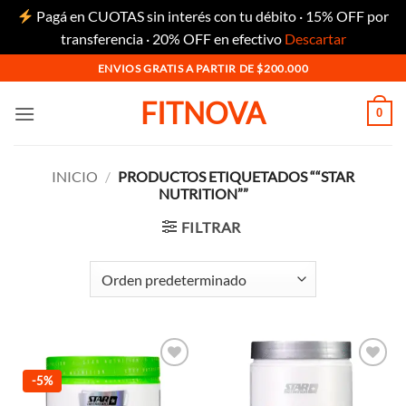
Pagá en CUOTAS sin interés con tu débito · 15% OFF por
transferencia · 20% OFF en efectivo
Descartar
Saltar
ENVIOS GRATIS A PARTIR DE $200.000
al
FITNOVA
contenido
0
INICIO
/
PRODUCTOS ETIQUETADOS ““STAR
NUTRITION””
FILTRAR
Añadir
Añadir
-5%
a la
a la
lista de
lista de