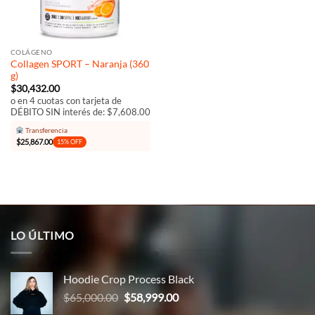
COLÁGENO
Collagen SPORT – Naranja (360
g)
$
30,432.00
o en 4 cuotas con tarjeta de
DÉBITO SIN interés de: $7,608.00
Transferencia
$
25,867.00
15% OFF
LO ÚLTIMO
Hoodie Crop Process Black
El
El
$
65,000.00
$
58,999.00
precio
precio