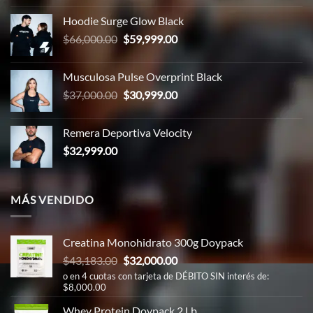
original
actual
Hoodie Surge Glow Black
era:
es:
El
El
$
66,000.00
$
59,999.00
$65,000.00.
$58,999.00.
precio
precio
original
actual
Musculosa Pulse Overprint Black
era:
es:
El
El
$
37,000.00
$
30,999.00
$66,000.00.
$59,999.00.
precio
precio
original
actual
Remera Deportiva Velocity
era:
es:
$
32,999.00
$37,000.00.
$30,999.00.
MÁS VENDIDO
Creatina Monohidrato 300g Doypack
El
El
$
43,183.00
$
32,000.00
precio
precio
o en 4 cuotas con tarjeta de DÉBITO SIN interés de:
$8,000.00
original
actual
era:
es:
Whey Protein Doypack 2 Lb