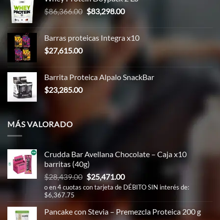
$43,183.00.
$32,000.00.
El
El
$
86,366.00
$
83,298.00
precio
precio
original
actual
Barras proteicas Integra x10
era:
es:
$
27,615.00
$86,366.00.
$83,298.00.
Barrita Proteica Alpalo SnackBar
$
23,285.00
MÁS VALORADO
Crudda Bar Avellana Chocolate – Caja x10
barritas (40g)
El
El
$
28,439.00
$
25,471.00
precio
precio
o en 4 cuotas con tarjeta de DÉBITO SIN interés de:
$6,367.75
original
actual
era:
es:
Pancake con Stevia – Premezcla Proteica 200 g
$28,439.00.
$25,471.00.