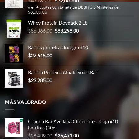
El
El
$
43,183.00
$
32,000.00
precio
precio
o en 4 cuotas con tarjeta de DÉBITO SIN interés de:
$8,000.00
original
actual
era:
es:
Whey Protein Doypack 2 Lb
$43,183.00.
$32,000.00.
El
El
$
86,366.00
$
83,298.00
precio
precio
original
actual
Barras proteicas Integra x10
era:
es:
$
27,615.00
$86,366.00.
$83,298.00.
Barrita Proteica Alpalo SnackBar
$
23,285.00
MÁS VALORADO
Crudda Bar Avellana Chocolate – Caja x10
barritas (40g)
El
El
$
28,439.00
$
25,471.00