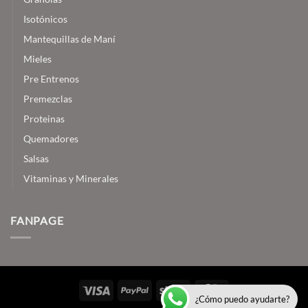
Isotónicos
Mantequillas de Maní
Mieles
Pre Entrenos
Premezclas
Proteinas
Quemadores
Salsas
Vitaminas y Minerales
FANPAGE
Visa
PayPal
Stripe
MasterCard
¿Cómo puedo ayudarte?