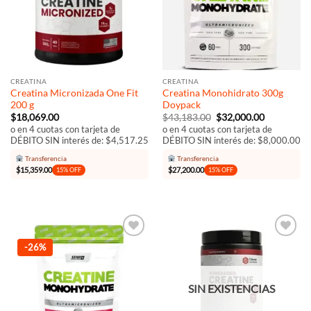
CREATINA
CREATINA
Creatina Micronizada One Fit
Creatina Monohidrato 300g
200 g
Doypack
El
El
$
18,069.00
$
43,183.00
$
32,000.00
precio
precio
o en 4 cuotas con tarjeta de
o en 4 cuotas con tarjeta de
original
actual
DÉBITO SIN interés de: $4,517.25
DÉBITO SIN interés de: $8,000.00
era:
es:
$43,183.00.
$32,000.00
Transferencia
Transferencia
$
15,359.00
$
27,200.00
15% OFF
15% OFF
Añadir
Añadir
-26%
a la
a la
lista de
lista de
deseos
deseos
SIN EXISTENCIAS