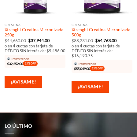
CREATINA
CREATINA
Xtrenght Creatina Micronizada
Xtrenght Creatina Micronizada
250g
500g
El
El
El
El
$
44,660.00
$
37,944.00
$
88,231.00
$
64,763.00
precio
precio
precio
precio
o en 4 cuotas con tarjeta de
o en 4 cuotas con tarjeta de
original
actual
original
actual
DÉBITO SIN interés de: $9,486.00
DÉBITO SIN interés de:
era:
es:
era:
es:
$16,190.75
$44,660.00.
$37,944.00.
$88,231.00.
$64,763.00
Transferencia
$
32,252.00
Transferencia
15% OFF
$
55,049.00
15% OFF
¡AVISAME!
¡AVISAME!
LO ÚLTIMO