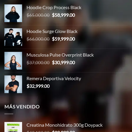
Hoodie Crop Process Black
El
El
$
65,000.00
$
58,999.00
precio
precio
original
actual
Hoodie Surge Glow Black
era:
es:
El
El
$
66,000.00
$
59,999.00
$65,000.00.
$58,999.00.
precio
precio
original
actual
Musculosa Pulse Overprint Black
era:
es:
El
El
$
37,000.00
$
30,999.00
$66,000.00.
$59,999.00.
precio
precio
original
actual
Remera Deportiva Velocity
era:
es:
$
32,999.00
$37,000.00.
$30,999.00.
MÁS VENDIDO
Creatina Monohidrato 300g Doypack