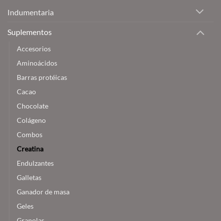
recomendaciones
industria
Indumentaria
y
consejos
Suplementos
Accesorios
Aminoácidos
Barras protéicas
Cacao
Chocolate
Colágeno
Combos
Creatina
Endulzantes
Galletas
Ganador de masa
Geles
Granolas