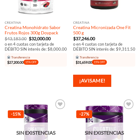
CREATINA
CREATINA
Creatina Monohidrato Sabor
Creatina Micronizada One Fit
Frutos Rojos 300g Doypack
500 g
El
El
$
43,183.00
$
32,000.00
$
37,246.00
precio
precio
o en 4 cuotas con tarjeta de
o en 4 cuotas con tarjeta de
original
actual
DÉBITO SIN interés de: $8,000.00
DÉBITO SIN interés de: $9,311.50
era:
es:
$43,183.00.
$32,000.00.
Transferencia
Transferencia
$
27,200.00
$
31,659.00
15% OFF
15% OFF
¡AVISAME!
Añadir
Añadir
-15%
-27%
a la
a la
lista de
lista de
deseos
deseos
SIN EXISTENCIAS
SIN EXISTENCIAS