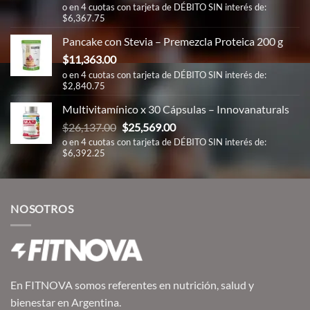
precio
precio
o en 4 cuotas con tarjeta de DÉBITO SIN interés de:
$6,367.75
original
actual
era:
es:
Pancake con Stevia – Premezcla Proteica 200 g
$28,439.00.
$25,471.00.
$
11,363.00
o en 4 cuotas con tarjeta de DÉBITO SIN interés de:
$2,840.75
Multivitamínico x 30 Cápsulas – Innovanaturals
El
El
$
26,137.00
$
25,569.00
precio
precio
o en 4 cuotas con tarjeta de DÉBITO SIN interés de:
$6,392.25
original
actual
era:
es:
$26,137.00.
$25,569.00.
NOSOTROS
En FITNOVA somos referentes en nutrición, salud y
bienestar en Argentina.