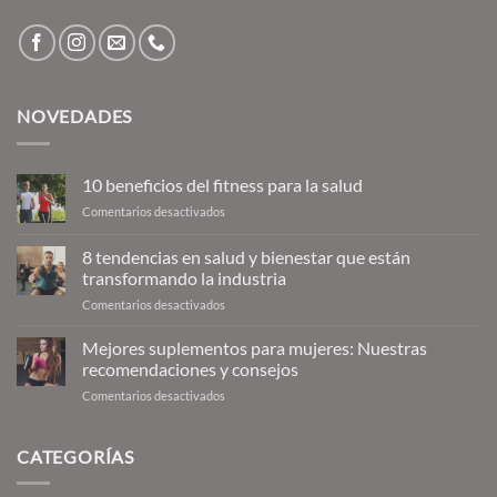
NOVEDADES
10 beneficios del fitness para la salud
en
Comentarios desactivados
10
beneficios
8 tendencias en salud y bienestar que están
del
transformando la industria
fitness
en
Comentarios desactivados
para
8
la
tendencias
salud
Mejores suplementos para mujeres: Nuestras
en
recomendaciones y consejos
salud
en
Comentarios desactivados
y
Mejores
bienestar
suplementos
que
para
CATEGORÍAS
están
mujeres:
transformando
Nuestras
la