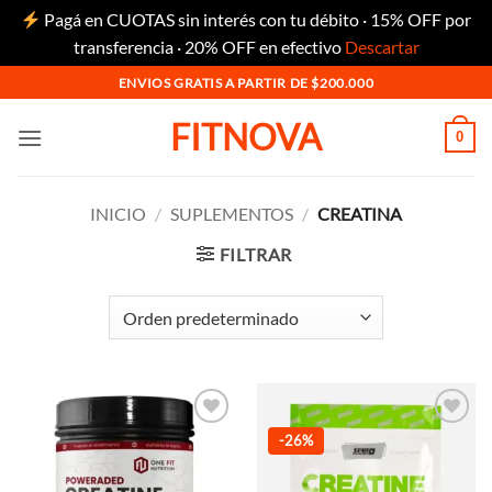
Pagá en CUOTAS sin interés con tu débito · 15% OFF por
transferencia · 20% OFF en efectivo
Descartar
Saltar
ENVIOS GRATIS A PARTIR DE $200.000
al
FITNOVA
contenido
0
INICIO
/
SUPLEMENTOS
/
CREATINA
FILTRAR
Añadir
Añadir
-26%
a la
a la
lista de
lista de
deseos
deseos