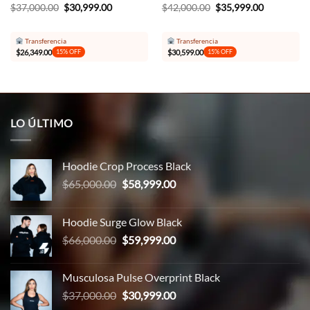
El
El
El
El
$
37,000.00
$
30,999.00
$
42,000.00
$
35,999.00
precio
precio
precio
precio
original
actual
original
actual
00.
era:
es:
era:
es:
Transferencia
Transferencia
$37,000.00.
$30,999.00.
$42,000.00.
$35,999.00
$
26,349.00
$
30,599.00
15% OFF
15% OFF
LO ÚLTIMO
Hoodie Crop Process Black
El
El
$
65,000.00
$
58,999.00
precio
precio
original
actual
Hoodie Surge Glow Black
era:
es:
El
El
$
66,000.00
$
59,999.00
$65,000.00.
$58,999.00.
precio
precio
original
actual
Musculosa Pulse Overprint Black
era:
es:
El
El
$
37,000.00
$
30,999.00
$66,000.00.
$59,999.00.
precio
precio