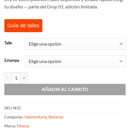
tu diseño — parte del Drop 01, edición limitada.
Guía de talles
Talle
Estampa
Remera Deportiva Velocity cantidad
AÑADIR AL CARRITO
SKU:
N/D
Categorías:
Indumentaria
,
Remeras
Marca:
Fitnova