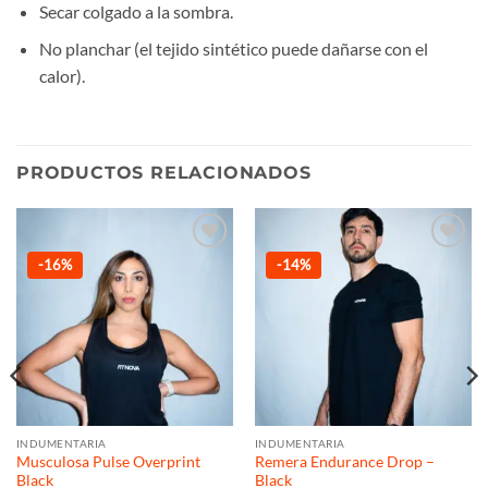
Secar colgado a la sombra.
No planchar (el tejido sintético puede dañarse con el
calor).
PRODUCTOS RELACIONADOS
Añadir
Añadir
-16%
-14%
a la
a la
lista de
lista de
deseos
deseos
INDUMENTARIA
INDUMENTARIA
Musculosa Pulse Overprint
Remera Endurance Drop –
Black
Black