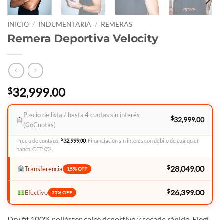
INICIO
/
INDUMENTARIA
/
REMERAS
Remera Deportiva Velocity
32,999.00
$
Precio de lista / hasta 4 cuotas sin interés
$
32,999.00
(GoCuotas)
$
Precio de contado:
32,999.00
. Financiación sin interés con débito de cualquier
banco. CFT: 0%.
$
28,049.00
Transferencia
15% OFF
$
26,399.00
Efectivo
20% OFF
Dry fit 100% poliéster, calce deportivo y secado rápido. Elegí