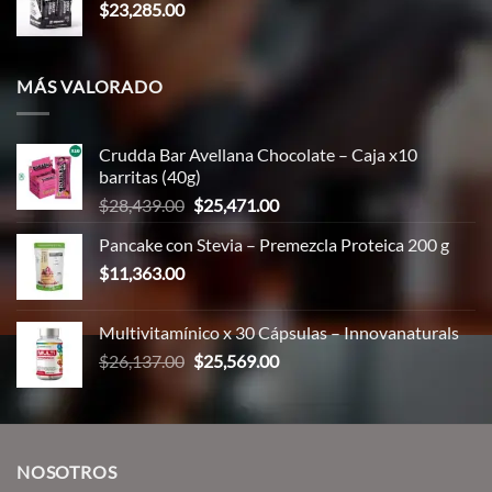
$
23,285.00
MÁS VALORADO
Crudda Bar Avellana Chocolate – Caja x10
barritas (40g)
El
El
$
28,439.00
$
25,471.00
precio
precio
Pancake con Stevia – Premezcla Proteica 200 g
original
actual
$
11,363.00
era:
es:
$28,439.00.
$25,471.00.
Multivitamínico x 30 Cápsulas – Innovanaturals
El
El
$
26,137.00
$
25,569.00
precio
precio
original
actual
era:
es:
$26,137.00.
$25,569.00.
NOSOTROS