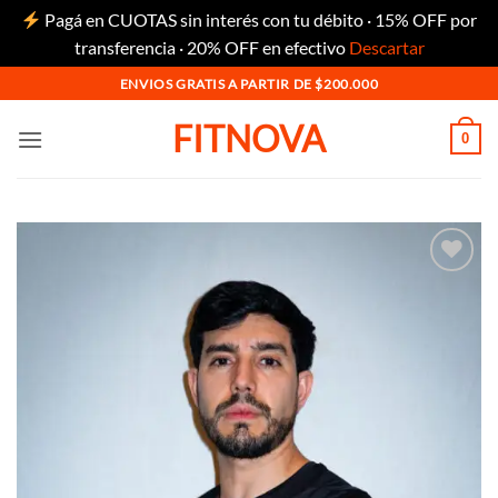
Pagá en CUOTAS sin interés con tu débito · 15% OFF por
transferencia · 20% OFF en efectivo
Descartar
Saltar
ENVIOS GRATIS A PARTIR DE $200.000
al
FITNOVA
contenido
0
Añadir
a la
lista
de
deseos