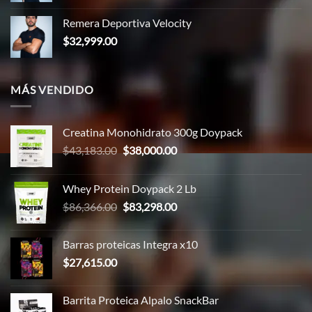
original
actual
Remera Deportiva Velocity
era:
es:
$
32,999.00
$37,000.00.
$30,999.00.
MÁS VENDIDO
Creatina Monohidrato 300g Doypack
El
El
$
43,183.00
$
38,000.00
precio
precio
original
actual
Whey Protein Doypack 2 Lb
era:
es:
El
El
$
86,366.00
$
83,298.00
$43,183.00.
$38,000.00.
precio
precio
original
actual
Barras proteicas Integra x10
era:
es:
$
27,615.00
$86,366.00.
$83,298.00.
Barrita Proteica Alpalo SnackBar