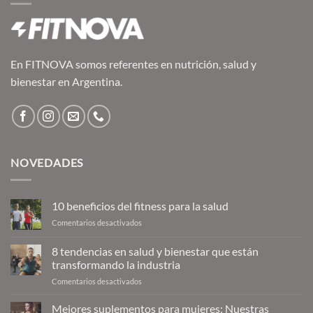
En FITNOVA somos referentes en nutrición, salud y
bienestar en Argentina.
NOVEDADES
10 beneficios del fitness para la salud
en
Comentarios desactivados
10
beneficios
8 tendencias en salud y bienestar que están
del
transformando la industria
fitness
en
Comentarios desactivados
para
8
la
tendencias
salud
Mejores suplementos para mujeres: Nuestras