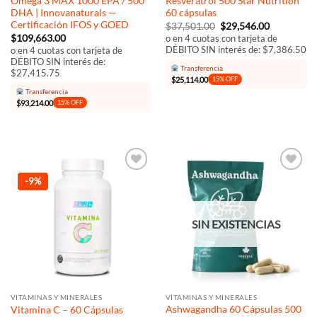
Omega 3 MAX 1000 EPA / 500
Resveratrol 500 Star Nutrition
DHA | Innovanaturals —
60 cápsulas
Certificación IFOS y GOED
El
El
$
37,501.00
$
29,546.00
precio
precio
o en 4 cuotas con tarjeta de
$
109,663.00
original
actual
DÉBITO SIN interés de: $7,386.50
o en 4 cuotas con tarjeta de
era:
es:
DÉBITO SIN interés de:
$37,501.00.
$29,546.00
Transferencia
$27,415.75
$
25,114.00
15% OFF
Transferencia
$
93,214.00
15% OFF
Añadir
Añadir
-9%
a la
a la
lista de
lista de
deseos
deseos
SIN EXISTENCIAS
VITAMINAS Y MINERALES
VITAMINAS Y MINERALES
Ashwagandha 60 Cápsulas 500
Vitamina C – 60 Cápsulas