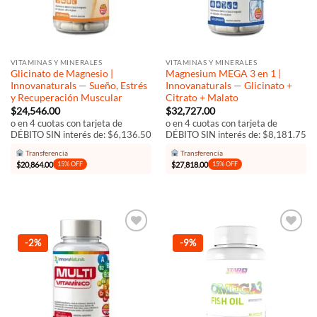
VITAMINAS Y MINERALES
VITAMINAS Y MINERALES
Glicinato de Magnesio |
Magnesium MEGA 3 en 1 |
Innovanaturals — Sueño, Estrés
Innovanaturals — Glicinato +
y Recuperación Muscular
Citrato + Malato
$
24,546.00
$
32,727.00
o en 4 cuotas con tarjeta de
o en 4 cuotas con tarjeta de
DÉBITO SIN interés de: $6,136.50
DÉBITO SIN interés de: $8,181.75
Transferencia
Transferencia
$
20,864.00
$
27,818.00
15% OFF
15% OFF
Añadir
Añadir
-2%
-9%
a la
a la
lista de
lista de
deseos
deseos