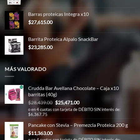
precio
precio
original
actual
Barras proteicas Integra x10
era:
es:
$
27,615.00
$86,366.00.
$83,298.00.
Barrita Proteica Alpalo SnackBar
$
23,285.00
MÁS VALORADO
Crudda Bar Avellana Chocolate – Caja x10
barritas (40g)
El
El
$
28,439.00
$
25,471.00
precio
precio
o en 4 cuotas con tarjeta de DÉBITO SIN interés de:
$6,367.75
original
actual
era:
es:
Pancake con Stevia – Premezcla Proteica 200 g
$28,439.00.
$25,471.00.
$
11,363.00
o en 4 cuotas con tarjeta de DÉBITO SIN interés de: