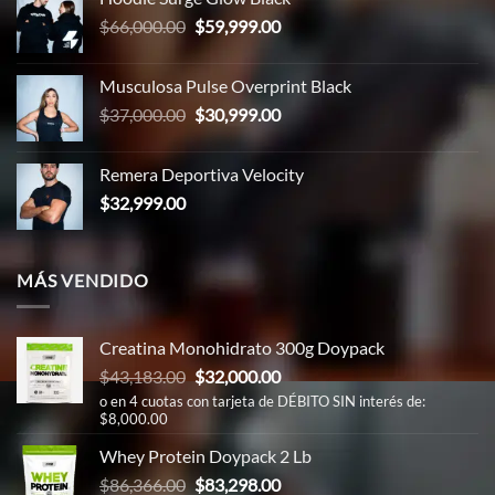
era:
es:
El
El
$
66,000.00
$
59,999.00
$65,000.00.
$58,999.00.
precio
precio
original
actual
Musculosa Pulse Overprint Black
era:
es:
El
El
$
37,000.00
$
30,999.00
$66,000.00.
$59,999.00.
precio
precio
original
actual
Remera Deportiva Velocity
era:
es:
$
32,999.00
$37,000.00.
$30,999.00.
MÁS VENDIDO
Creatina Monohidrato 300g Doypack
El
El
$
43,183.00
$
32,000.00
precio
precio
o en 4 cuotas con tarjeta de DÉBITO SIN interés de:
$8,000.00
original
actual
era:
es:
Whey Protein Doypack 2 Lb
$43,183.00.
$32,000.00.
El
El
$
86,366.00
$
83,298.00