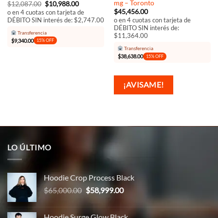
mg – Toronto
El
El
$
12,087.00
$
10,988.00
precio
precio
$
45,456.00
o en 4 cuotas con tarjeta de
original
actual
DÉBITO SIN interés de: $2,747.00
o en 4 cuotas con tarjeta de
era:
es:
DÉBITO SIN interés de:
$12,087.00.
$10,988.00.
Transferencia
$11,364.00
$
9,340.00
15% OFF
Transferencia
$
38,638.00
15% OFF
¡AVISAME!
LO ÚLTIMO
Hoodie Crop Process Black
El
El
$
65,000.00
$
58,999.00
precio
precio
original
actual
Hoodie Surge Glow Black