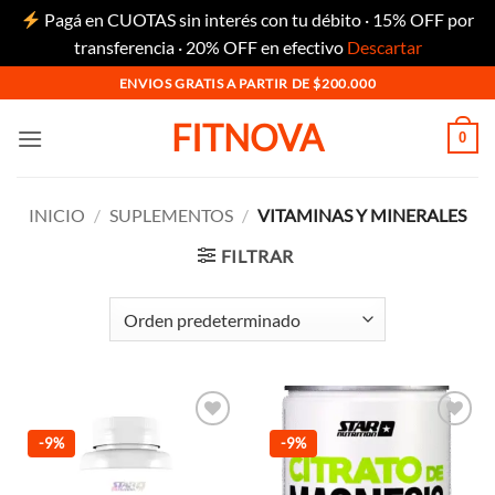
Pagá en CUOTAS sin interés con tu débito · 15% OFF por
transferencia · 20% OFF en efectivo
Descartar
Saltar
ENVIOS GRATIS A PARTIR DE $200.000
al
FITNOVA
contenido
0
INICIO
/
SUPLEMENTOS
/
VITAMINAS Y MINERALES
FILTRAR
Añadir
Añadir
-9%
-9%
a la
a la
lista de
lista de
deseos
deseos