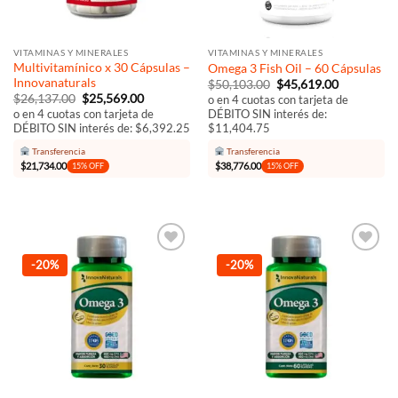
VITAMINAS Y MINERALES
VITAMINAS Y MINERALES
Multivitamínico x 30 Cápsulas –
Omega 3 Fish Oil – 60 Cápsulas
Innovanaturals
El
El
$
50,103.00
$
45,619.00
precio
precio
El
El
$
26,137.00
$
25,569.00
o en 4 cuotas con tarjeta de
original
actual
precio
precio
DÉBITO SIN interés de:
o en 4 cuotas con tarjeta de
era:
es:
original
actual
$11,404.75
DÉBITO SIN interés de: $6,392.25
$50,103.00.
$45,619.00
era:
es:
$26,137.00.
$25,569.00.
Transferencia
Transferencia
$
38,776.00
$
21,734.00
15% OFF
15% OFF
Añadir
Añadir
-20%
-20%
a la
a la
lista de
lista de
deseos
deseos