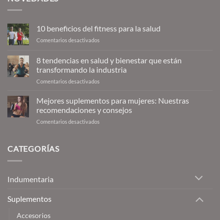
10 beneficios del fitness para la salud
en
Comentarios desactivados
10
beneficios
8 tendencias en salud y bienestar que están
del
transformando la industria
fitness
en
Comentarios desactivados
para
8
la
tendencias
salud
Mejores suplementos para mujeres: Nuestras
en
recomendaciones y consejos
salud
en
Comentarios desactivados
y
Mejores
bienestar
suplementos
que
para
CATEGORÍAS
están
mujeres:
transformando
Nuestras
la
recomendaciones
industria
Indumentaria
y
consejos
Suplementos
Accesorios