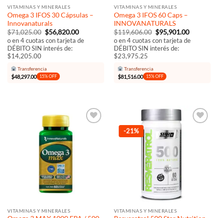
VITAMINAS Y MINERALES
VITAMINAS Y MINERALES
Omega 3 IFOS 30 Cápsulas –
Omega 3 IFOS 60 Caps –
Innovanaturals
INNOVANATURALS
El
El
El
El
$
71,025.00
$
56,820.00
$
119,606.00
$
95,901.00
precio
precio
precio
precio
o en 4 cuotas con tarjeta de
o en 4 cuotas con tarjeta de
original
actual
original
actual
DÉBITO SIN interés de:
DÉBITO SIN interés de:
era:
es:
era:
es:
$14,205.00
$23,975.25
$71,025.00.
$56,820.00.
$119,606.00.
$95,901.0
Transferencia
Transferencia
$
48,297.00
$
81,516.00
15% OFF
15% OFF
Añadir
Añadir
-21%
a la
a la
lista de
lista de
deseos
deseos
VITAMINAS Y MINERALES
VITAMINAS Y MINERALES