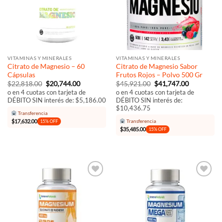
VITAMINAS Y MINERALES
VITAMINAS Y MINERALES
Citrato de Magnesio – 60
Citrato de Magnesio Sabor
Cápsulas
Frutos Rojos – Polvo 500 Gr
El
El
El
El
$
22,818.00
$
20,744.00
$
45,921.00
$
41,747.00
precio
precio
precio
precio
o en 4 cuotas con tarjeta de
o en 4 cuotas con tarjeta de
original
actual
original
actual
DÉBITO SIN interés de: $5,186.00
DÉBITO SIN interés de:
era:
es:
era:
es:
$10,436.75
$22,818.00.
$20,744.00.
$45,921.00.
$41,747.00
Transferencia
$
17,632.00
Transferencia
15% OFF
$
35,485.00
15% OFF
Añadir
Añadir
a la
a la
lista de
lista de
deseos
deseos