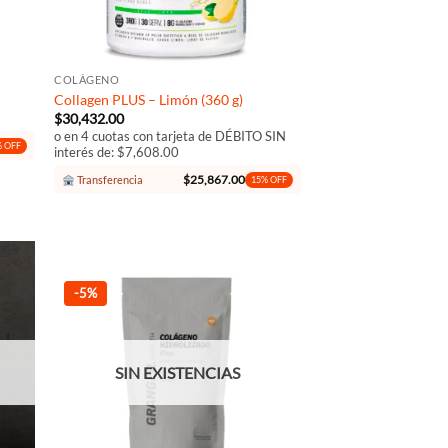
+
COLÁGENO
Collagen PLUS – Limón (360 g)
$
30,432.00
o en 4 cuotas con tarjeta de DÉBITO SIN
 OFF
interés de: $7,608.00
0.
$
25,867.00
Transferencia
15% OFF
-5%
adir
Añadir
 la
a la
ta de
lista de
seos
deseos
SIN EXISTENCIAS