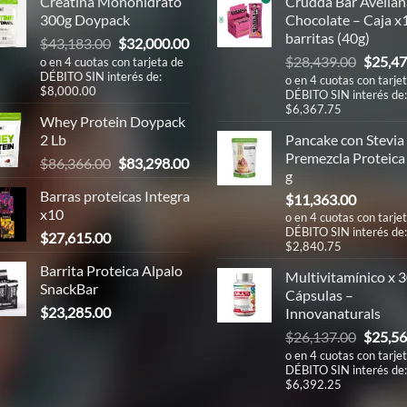
Creatina Monohidrato
Crudda Bar Avellan
300g Doypack
Chocolate – Caja x
barritas (40g)
El
El
$
43,183.00
$
32,000.00
El
precio
precio
$
28,439.00
$
25,47
o en 4 cuotas con tarjeta de
DÉBITO SIN interés de:
precio
original
actual
o en 4 cuotas con tarje
$8,000.00
DÉBITO SIN interés de:
origina
era:
es:
$6,367.75
era:
00.
$43,183.00.
$32,000.00.
Whey Protein Doypack
$28,43
2 Lb
Pancake con Stevia
Premezcla Proteica
El
El
$
86,366.00
$
83,298.00
g
precio
precio
00.
Barras proteicas Integra
$
11,363.00
original
actual
x10
o en 4 cuotas con tarje
era:
es:
DÉBITO SIN interés de:
$
27,615.00
$86,366.00.
$83,298.00.
$2,840.75
00.
Barrita Proteica Alpalo
Multivitamínico x 
SnackBar
Cápsulas –
$
23,285.00
Innovanaturals
El
$
26,137.00
$
25,56
precio
o en 4 cuotas con tarje
DÉBITO SIN interés de:
origina
$6,392.25
era: