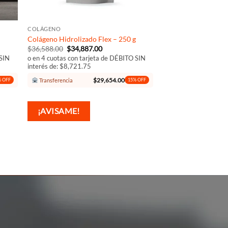
+
COLÁGENO
Colágeno Hidrolizado Flex – 250 g
El
El
$
36,588.00
$
34,887.00
precio
precio
 SIN
o en 4 cuotas con tarjeta de DÉBITO SIN
original
actual
interés de: $8,721.75
era:
es:
0.
$36,588.00.
$34,887.00.
$
29,654.00
Transferencia
 OFF
15% OFF
¡AVISAME!