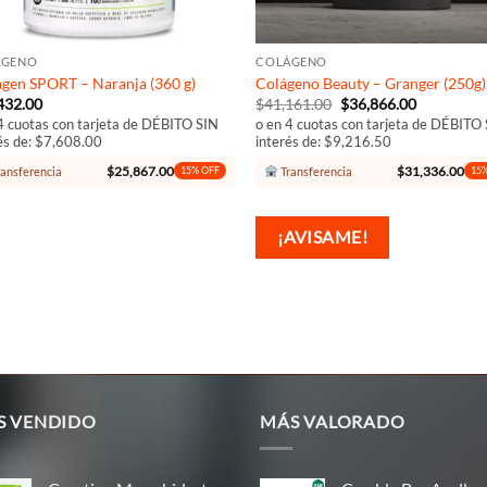
+
ÁGENO
COLÁGENO
agen SPORT – Naranja (360 g)
Colágeno Beauty – Granger (250g)
El
El
432.00
$
41,161.00
$
36,866.00
precio
precio
4 cuotas con tarjeta de DÉBITO SIN
o en 4 cuotas con tarjeta de DÉBITO
original
actual
és de: $7,608.00
interés de: $9,216.50
era:
es:
$41,161.00.
$36,866.0
$
25,867.00
$
31,336.00
ansferencia
Transferencia
15% OFF
15%
¡AVISAME!
S VENDIDO
MÁS VALORADO