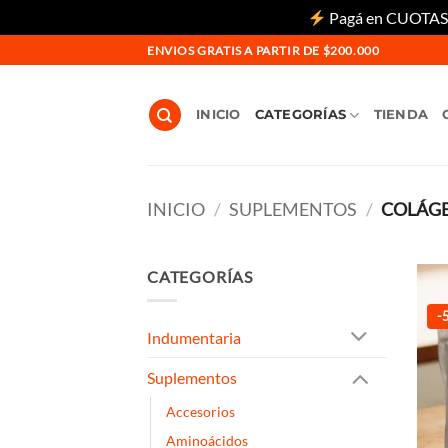
Pagá en CUOTAS si
Saltar
ENVIOS GRATIS A PARTIR DE $200.000
al
contenido
INICIO
CATEGORÍAS
TIENDA
INICIO
/
SUPLEMENTOS
/
COLÁG
CATEGORÍAS
-
Indumentaria
Suplementos
Accesorios
Aminoácidos