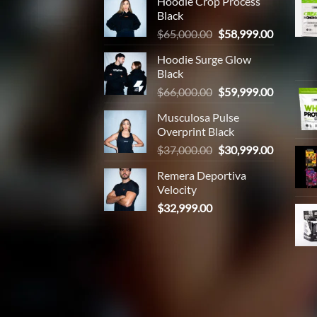
Hoodie Crop Process
Black
El
El
$
65,000.00
$
58,999.00
precio
precio
Hoodie Surge Glow
original
actual
Black
era:
es:
El
El
$
66,000.00
$
59,999.00
$65,000.00.
$58,999.
precio
precio
Musculosa Pulse
original
actual
Overprint Black
era:
es:
El
El
$
37,000.00
$
30,999.00
$66,000.00.
$59,999.
precio
precio
Remera Deportiva
original
actual
Velocity
era:
es:
$
32,999.00
$37,000.00.
$30,999.