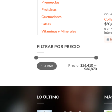
Premezclas
+
Proteinas
COL
Quemadores
Coll
Salsas
$
30,
o en 
Vitaminas y Minerales
inter
Tr
FILTRAR POR PRECIO
Precio
Precio
Precio:
$26,410
—
FILTRAR
mínimo
máximo
$36,870
LO ÚLTIMO
MÁ