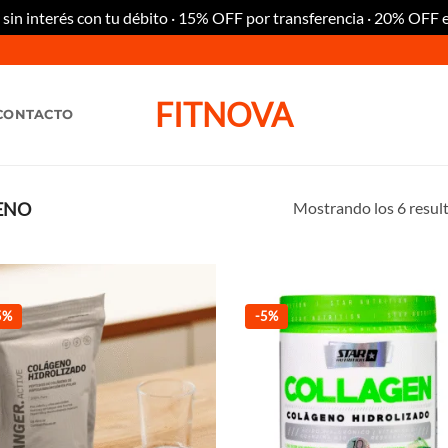
n interés con tu débito · 15% OFF por transferencia · 20% OFF 
FITNOVA
CONTACTO
Mostrando los 6 resul
ENO
5%
-5%
Añadir
Añ
a la
a
lista de
lis
deseos
de