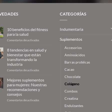
$26,13
VEDADES
CATEGORÍAS
Indumentaria
10 beneficios del fitness
para la salud
Suplementos
en
Comentarios desactivados
10
Accesorios
beneficios
8 tendencias en salud y
del
bienestar que están
Aminoácidos
fitness
transformando la
para
Barras protéicas
industria
la
Cacao
salud
en
Comentarios desactivados
8
Chocolate
tendencias
Mejores suplementos
en
Colágeno
para mujeres: Nuestras
salud
recomendaciones y
Combos
y
consejos
bienestar
Creatina
que
en
Comentarios desactivados
están
Mejores
Endulzantes
transformando
suplementos