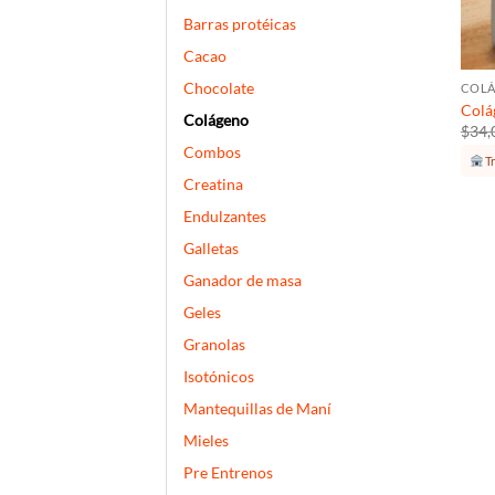
Barras protéicas
+
Cacao
Chocolate
COL
Colá
Colágeno
$
34,
Combos
Tr
Creatina
Endulzantes
Galletas
Ganador de masa
Geles
Granolas
Isotónicos
Mantequillas de Maní
Mieles
Pre Entrenos