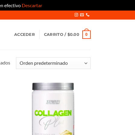
en efectivo
Descartar
0
ACCEDER
CARRITO /
$
0.00
tados
adir
Añadir
 la
a la
ta de
lista de
seos
deseos