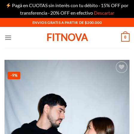
Pagá en CUOTAS sin interés con tu débito · 15% OFF por
transferencia · 20% OFF en efectivo
Descartar
Saltar
ENVIOS GRATIS A PARTIR DE $200.000
al
FITNOVA
contenido
0
-9%
Añadir
a la
lista
de
deseos