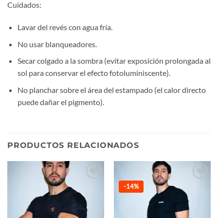
Cuidados:
Lavar del revés con agua fría.
No usar blanqueadores.
Secar colgado a la sombra (evitar exposición prolongada al
sol para conservar el efecto fotoluminiscente).
No planchar sobre el área del estampado (el calor directo
puede dañar el pigmento).
PRODUCTOS RELACIONADOS
Añadir
Añadir
-14%
a la
a la
lista de
lista de
deseos
deseos