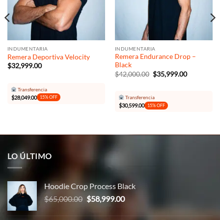
INDUMENTARIA
INDUMENTARIA
Remera Endurance Drop –
Remera Deportiva Velocity
Black
$
32,999.00
El
El
$
42,000.00
$
35,999.00
precio
precio
original
actual
Transferencia
00.
era:
es:
$
28,049.00
Transferencia
15% OFF
$42,000.00.
$35,999.00
$
30,599.00
15% OFF
LO ÚLTIMO
Hoodie Crop Process Black
El
El
$
65,000.00
$
58,999.00
precio
precio
original
actual