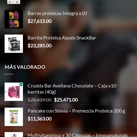
precio
precio
original
actual
Barras proteicas Integra x10
era:
es:
$
27,615.00
$86,366.00.
$83,298.00.
Barrita Proteica Alpalo SnackBar
$
23,285.00
MÁS VALORADO
Crudda Bar Avellana Chocolate – Caja x10
barritas (40g)
El
El
$
28,439.00
$
25,471.00
precio
precio
Pancake con Stevia – Premezcla Proteica 200 g
original
actual
$
11,363.00
era:
es:
$28,439.00.
$25,471.00.
Multivitamínico x 30 Cápsulas – Innovanaturals