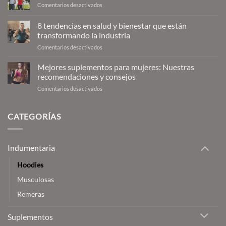
en
Comentarios desactivados
10
beneficios
8 tendencias en salud y bienestar que están
del
transformando la industria
fitness
en
Comentarios desactivados
para
8
la
tendencias
salud
Mejores suplementos para mujeres: Nuestras
en
recomendaciones y consejos
salud
en
Comentarios desactivados
y
Mejores
bienestar
suplementos
que
para
CATEGORÍAS
están
mujeres:
transformando
Nuestras
la
recomendaciones
industria
Indumentaria
y
consejos
Hoodies
Musculosas
Remeras
Suplementos