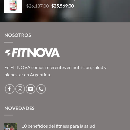
El
El
$
26,137.00
$
25,569.00
precio
precio
original
actual
era:
es:
$26,137.00.
$25,569.00.
NOSOTROS
En FITNOVA somos referentes en nutrición, salud y
bienestar en Argentina.
NOVEDADES
10 beneficios del fitness para la salud