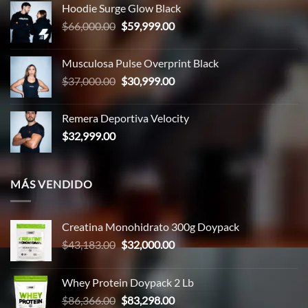
Hoodie Surge Glow Black
era:
es:
El
El
$
66,000.00
$
59,999.00
$65,000.00.
$58,999.00.
precio
precio
original
actual
Musculosa Pulse Overprint Black
era:
es:
El
El
$
37,000.00
$
30,999.00
$66,000.00.
$59,999.00.
precio
precio
original
actual
Remera Deportiva Velocity
era:
es:
$
32,999.00
$37,000.00.
$30,999.00.
MÁS VENDIDO
Creatina Monohidrato 300g Doypack
El
El
$
43,183.00
$
32,000.00
precio
precio
original
actual
Whey Protein Doypack 2 Lb
era:
es:
El
El
$
86,366.00
$
83,298.00
$43,183.00.
$32,000.00.