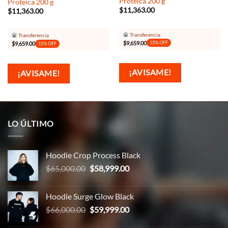
Proteica 200 g
Proteica 200 g
$
11,363.00
$
11,363.00
Transferencia
Transferencia
$
9,659.00
15% OFF
$
9,659.00
15% OFF
¡AVISAME!
¡AVISAME!
LO ÚLTIMO
Hoodie Crop Process Black
El
El
$
65,000.00
$
58,999.00
precio
precio
original
actual
Hoodie Surge Glow Black
era:
es:
El
El
$
66,000.00
$
59,999.00
$65,000.00.
$58,999.00.
precio
precio