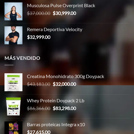
original
actual
Musculosa Pulse Overprint Black
era:
es:
El
El
$
37,000.00
$
30,999.00
$66,000.00.
$59,999.00.
precio
precio
original
actual
Remera Deportiva Velocity
era:
es:
$
32,999.00
$37,000.00.
$30,999.00.
MÁS VENDIDO
Creatina Monohidrato 300g Doypack
El
El
$
43,183.00
$
32,000.00
precio
precio
original
actual
Whey Protein Doypack 2 Lb
era:
es:
El
El
$
86,366.00
$
83,298.00
$43,183.00.
$32,000.00.
precio
precio
original
actual
Barras proteicas Integra x10
era:
es:
$
27,615.00
$86,366.00.
$83,298.00.