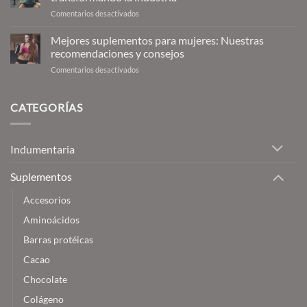
fitness
en
Comentarios desactivados
para
8
la
tendencias
salud
Mejores suplementos para mujeres: Nuestras
en
recomendaciones y consejos
salud
en
Comentarios desactivados
y
Mejores
bienestar
suplementos
que
para
CATEGORÍAS
están
mujeres:
transformando
Nuestras
la
recomendaciones
industria
Indumentaria
y
consejos
Suplementos
Accesorios
Aminoácidos
Barras protéicas
Cacao
Chocolate
Colágeno