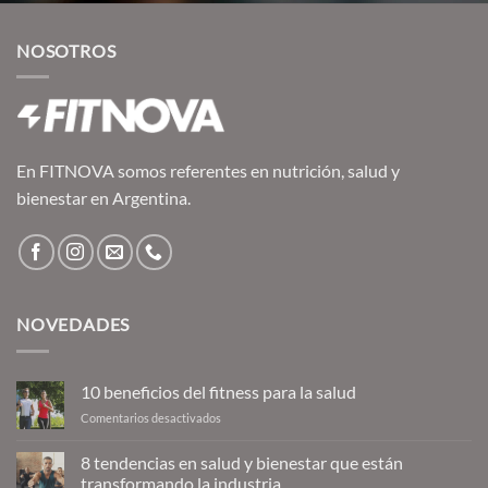
era:
es:
$26,137.00.
$25,569.00.
NOSOTROS
En FITNOVA somos referentes en nutrición, salud y
bienestar en Argentina.
NOVEDADES
10 beneficios del fitness para la salud
en
Comentarios desactivados
10
beneficios
8 tendencias en salud y bienestar que están
del
transformando la industria