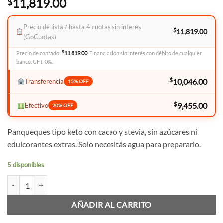
11,819.00
$
Precio de lista / hasta 4 cuotas sin interés
$
11,819.00
(GoCuotas)
$
Precio de contado:
11,819.00
. Financiación sin interés con débito de cualquier
banco. CFT: 0%.
$
10,046.00
Transferencia
15% OFF
$
9,455.00
Efectivo
20% OFF
Panqueques tipo keto con cacao y stevia, sin azúcares ni
edulcorantes extras. Solo necesitás agua para prepararlo.
5 disponibles
Pancake Keto de Cacao – Premezcla 200 g cantidad
AÑADIR AL CARRITO