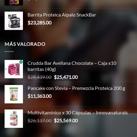
Barrita Proteica Alpalo SnackBar
$
23,285.00
MÁS VALORADO
Crudda Bar Avellana Chocolate – Caja x10
barritas (40g)
El
El
$
28,439.00
$
25,471.00
precio
precio
Pancake con Stevia – Premezcla Proteica 200 g
original
actual
$
11,363.00
era:
es:
$28,439.00.
$25,471.00.
Multivitamínico x 30 Cápsulas – Innovanaturals
El
El
$
26,137.00
$
25,569.00
precio
precio
original
actual