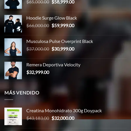
El
El
$
65,000.00
$
58,999.00
precio
precio
original
actual
Hoodie Surge Glow Black
era:
es:
El
El
$
66,000.00
$
59,999.00
$65,000.00.
$58,999.00.
precio
precio
original
actual
Musculosa Pulse Overprint Black
era:
es:
El
El
$
37,000.00
$
30,999.00
$66,000.00.
$59,999.00.
precio
precio
original
actual
Remera Deportiva Velocity
era:
es:
$
32,999.00
$37,000.00.
$30,999.00.
MÁS VENDIDO
Creatina Monohidrato 300g Doypack
El
El
$
43,183.00
$
32,000.00
precio
precio
original
actual