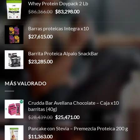
Whey Protein Doypack 2 Lb
era:
es:
El
El
$
86,366.00
$
83,298.00
$43,183.00.
$32,000.00.
precio
precio
original
actual
Barras proteicas Integra x10
era:
es:
$
27,615.00
$86,366.00.
$83,298.00.
Barrita Proteica Alpalo SnackBar
$
23,285.00
MÁS VALORADO
Crudda Bar Avellana Chocolate – Caja x10
barritas (40g)
El
El
$
28,439.00
$
25,471.00
precio
precio
Pancake con Stevia – Premezcla Proteica 200 g
original
actual
$
11,363.00
era:
es: