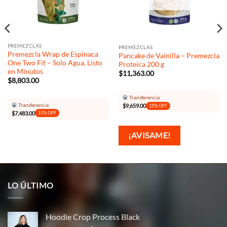
PREMEZCLAS
PREMEZCLAS
Premezcla Wrap de Espinaca
Pancake de Vainilla – Premezcla
One Two Fit – Solo Agua, Listo
Proteica 200 g
en Minutos
$
11,363.00
$
8,803.00
Transferencia
Transferencia
$
9,659.00
15% OFF
$
7,483.00
15% OFF
¡AVISAME!
LO ÚLTIMO
Hoodie Crop Process Black