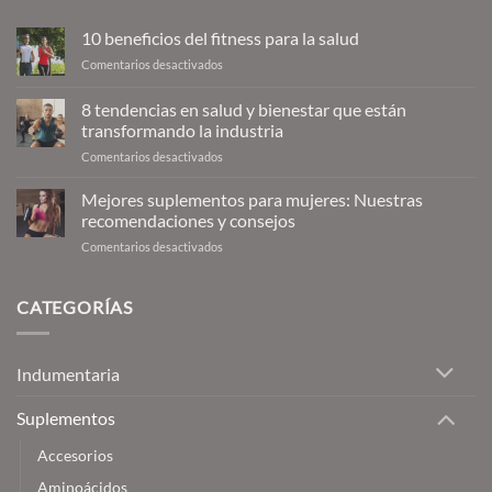
10 beneficios del fitness para la salud
en
Comentarios desactivados
10
beneficios
8 tendencias en salud y bienestar que están
del
transformando la industria
fitness
en
Comentarios desactivados
para
8
la
tendencias
salud
Mejores suplementos para mujeres: Nuestras
en
recomendaciones y consejos
salud
en
Comentarios desactivados
y
Mejores
bienestar
suplementos
que
para
CATEGORÍAS
están
mujeres:
transformando
Nuestras
la
recomendaciones
industria
Indumentaria
y
consejos
Suplementos
Accesorios
Aminoácidos