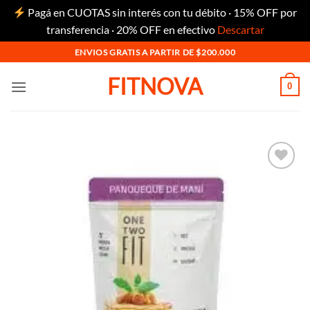
Pagá en CUOTAS sin interés con tu débito · 15% OFF por
transferencia · 20% OFF en efectivo
Descartar
Saltar
ENVIOS GRATIS A PARTIR DE $200.000
al
FITNOVA
contenido
0
Añadir
a la
lista
de
deseos