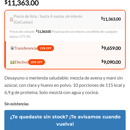
11,363.00
$
Precio de lista / hasta 4 cuotas sin interés
$
11,363.00
(GoCuotas)
$
Precio de contado:
11,363.00
. Financiación sin interés con débito de cualquier
banco. CFT: 0%.
$
9,659.00
Transferencia
15% OFF
$
9,090.00
Efectivo
20% OFF
Desayuno o merienda saludable: mezcla de avena y maní sin
azúcar, con clara y huevo en polvo. 10 porciones de 115 kcal y
6,9 g de proteína. Solo mezclá con agua y cociná.
Sin existencias
¿Te quedaste sin stock? ¡Te avisamos cuando
vuelva!