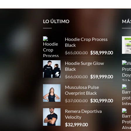
LO ÚLTIMO
MÁ
Hoodie Crop Process
Black
El
El
$
65,000.00
$
58,999.00
precio
precio
Hoodie Surge Glow
original
actual
Black
era:
es:
El
El
$
66,000.00
$
59,999.00
$65,000.00.
$58,999.
precio
precio
Musculosa Pulse
original
actual
Overprint Black
era:
es:
El
El
$
37,000.00
$
30,999.00
$66,000.00.
$59,999.
precio
precio
Remera Deportiva
original
actual
Velocity
era:
es:
$
32,999.00
$37,000.00.
$30,999.