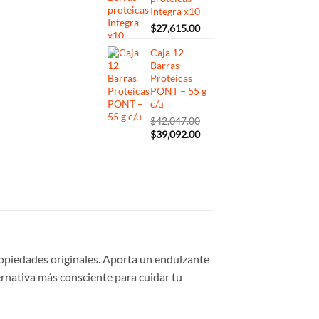
Integra x10
$
27,615.00
Caja 12
Barras
Proteicas
PONT – 55 g
c/u
$
42,047.00
El
El
$
39,092.00
precio
precio
original
actual
era:
es:
$42,047.00.
$39,092.00.
propiedades originales. Aporta un endulzante
ernativa más consciente para cuidar tu