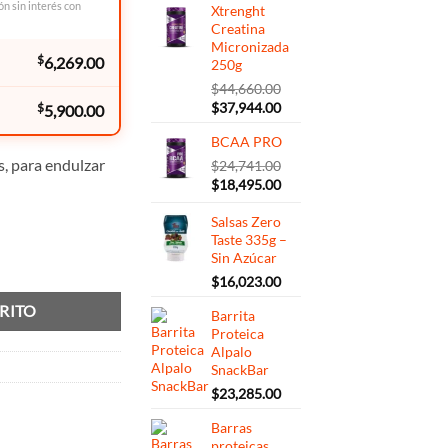
ón sin interés con
Xtrenght
Creatina
Micronizada
$
6,269.00
250g
$
44,660.00
El
El
$
37,944.00
$
5,900.00
precio
precio
BCAA PRO
original
actual
s, para endulzar
era:
es:
$
24,741.00
$44,660.00.
$37,944.00.
El
El
$
18,495.00
precio
precio
original
Salsas Zero
actual
Taste 335g –
era:
es:
Sin Azúcar
$24,741.00.
$18,495.00.
tidad
$
16,023.00
RITO
Barrita
Proteica
Alpalo
SnackBar
$
23,285.00
Barras
proteicas