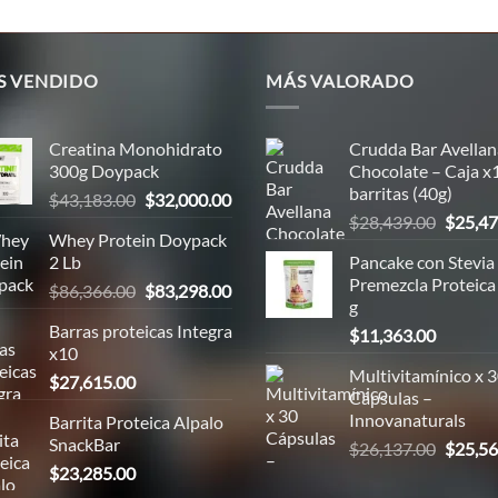
S VENDIDO
MÁS VALORADO
Creatina Monohidrato
Crudda Bar Avellan
300g Doypack
Chocolate – Caja x
barritas (40g)
El
El
$
43,183.00
$
32,000.00
El
precio
precio
$
28,439.00
$
25,47
Whey Protein Doypack
precio
original
actual
2 Lb
Pancake con Stevia
origina
era:
es:
Premezcla Proteica
El
El
$
86,366.00
$
83,298.00
era:
00.
$43,183.00.
$32,000.00.
g
precio
precio
$28,43
Barras proteicas Integra
$
11,363.00
original
actual
x10
era:
es:
Multivitamínico x 
$
27,615.00
00.
$86,366.00.
$83,298.00.
Cápsulas –
Innovanaturals
Barrita Proteica Alpalo
SnackBar
El
$
26,137.00
$
25,56
precio
$
23,285.00
00.
origina