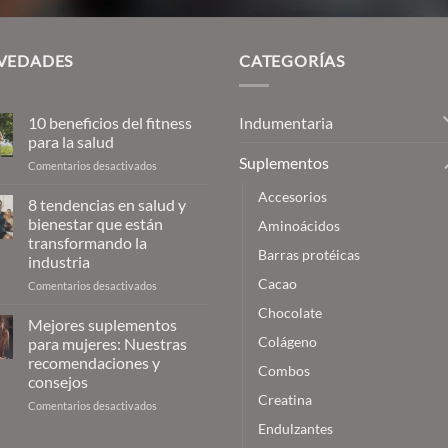
era:
$26,13
VEDADES
CATEGORÍAS
Indumentaria
10 beneficios del fitness
para la salud
Suplementos
en
Comentarios desactivados
10
Accesorios
beneficios
8 tendencias en salud y
del
bienestar que están
Aminoácidos
fitness
transformando la
para
Barras protéicas
industria
la
Cacao
salud
en
Comentarios desactivados
8
Chocolate
tendencias
Mejores suplementos
en
Colágeno
para mujeres: Nuestras
salud
recomendaciones y
Combos
y
consejos
bienestar
Creatina
que
en
Comentarios desactivados
están
Mejores
Endulzantes
transformando
suplementos