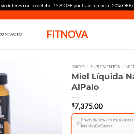
n interés con tu débito · 15% OFF por transferencia · 20% OFF 
FITNOVA
CONTACTO
INICIO
/
SUPLEMENTOS
/
MIE
Miel Líquida N
AlPalo
7,375.00
$
Precio de lista / hasta 4 cuotas
interés (GoCuotas)