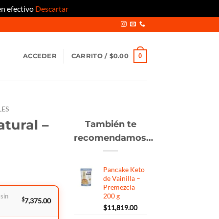
en efectivo
Descartar
0
ACCEDER
CARRITO /
$
0.00
LES
atural –
También te
recomendamos…
Pancake Keto
de Vainilla –
Premezcla
200 g
 sin
$
7,375.00
$
11,819.00