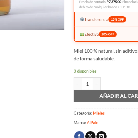
$
Precio de contado:
7,375.00
. Financiaci
débito de cualquier banco. CFT: 0%.
Transferencia
15% OFF
Efectivo
20% OFF
Miel 100 % natural, sin aditivo
de forma saludable.
3 disponibles
Miel Líquida Natural - AlPalo can
AÑADIR AL CAR
Categoría:
Mieles
Marca:
AlPalo