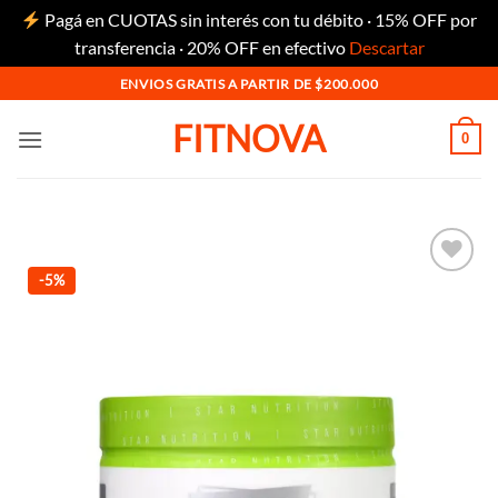
Pagá en CUOTAS sin interés con tu débito · 15% OFF por
transferencia · 20% OFF en efectivo
Descartar
Saltar
ENVIOS GRATIS A PARTIR DE $200.000
al
FITNOVA
contenido
0
-5%
Añadir
a la
lista
de
deseos