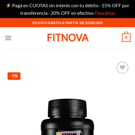
Pagá en CUOTAS sin interés con tu débito · 15% OFF por
transferencia · 20% OFF en efectivo
Descartar
Saltar
ENVIOS GRATIS A PARTIR DE $200.000
al
FITNOVA
contenido
0
-9%
Añadir
a la
lista
de
deseos