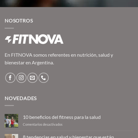
original
actual
era:
es:
$26,137.00.
$25,569.00.
NOSOTROS
En FITNOVA somos referentes en nutrición, salud y
bienestar en Argentina.
NOVEDADES
10 beneficios del fitness para la salud
en
Comentarios desactivados
10
beneficios
8 tendencias en salud y bienestar que están