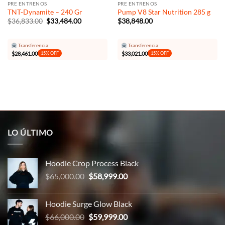
PRE ENTRENOS
PRE ENTRENOS
TNT-Dynamite – 240 Gr
Pump V8 Star Nutrition 285 g
El
El
$
36,833.00
$
33,484.00
$
38,848.00
precio
precio
original
actual
era:
es:
Transferencia
Transferencia
$36,833.00.
$33,484.00.
$
28,461.00
$
33,021.00
15% OFF
15% OFF
LO ÚLTIMO
Hoodie Crop Process Black
El
El
$
65,000.00
$
58,999.00
precio
precio
original
actual
Hoodie Surge Glow Black
era:
es:
El
El
$
66,000.00
$
59,999.00
$65,000.00.
$58,999.00.