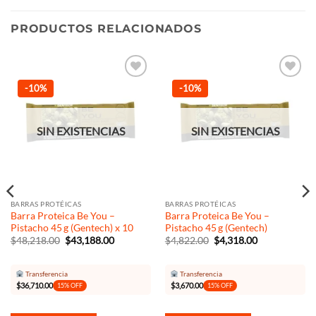
PRODUCTOS RELACIONADOS
Añadir
Añadir
-10%
-10%
a la
a la
lista de
lista de
deseos
deseos
SIN EXISTENCIAS
SIN EXISTENCIAS
BARRAS PROTÉICAS
BARRAS PROTÉICAS
Barra Proteica Be You –
Barra Proteica Be You –
Pistacho 45 g (Gentech) x 10
Pistacho 45 g (Gentech)
El
El
El
El
$
48,218.00
$
43,188.00
$
4,822.00
$
4,318.00
precio
precio
precio
precio
original
actual
original
actual
era:
es:
era:
es:
Transferencia
Transferencia
$48,218.00.
$43,188.00.
$4,822.00.
$4,318.00.
$
36,710.00
$
3,670.00
15% OFF
15% OFF