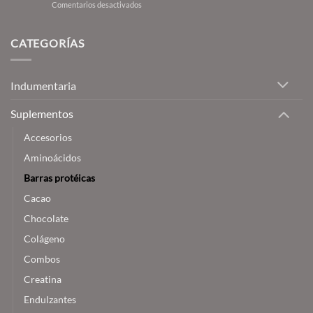
en
Comentarios desactivados
y
Mejores
bienestar
suplementos
que
para
CATEGORÍAS
están
mujeres:
transformando
Nuestras
la
recomendaciones
industria
Indumentaria
y
consejos
Suplementos
Accesorios
Aminoácidos
Barras protéicas
Cacao
Chocolate
Colágeno
Combos
Creatina
Endulzantes