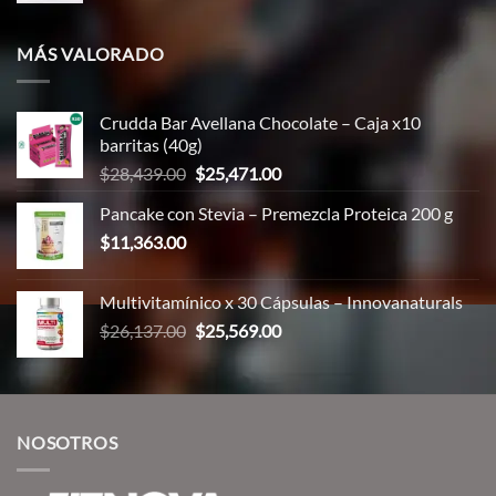
MÁS VALORADO
Crudda Bar Avellana Chocolate – Caja x10
barritas (40g)
El
El
$
28,439.00
$
25,471.00
precio
precio
Pancake con Stevia – Premezcla Proteica 200 g
original
actual
$
11,363.00
era:
es:
$28,439.00.
$25,471.00.
Multivitamínico x 30 Cápsulas – Innovanaturals
El
El
$
26,137.00
$
25,569.00
precio
precio
original
actual
era:
es:
$26,137.00.
$25,569.00.
NOSOTROS