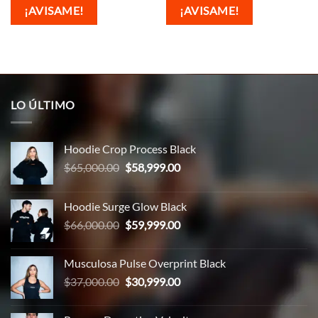
¡AVISAME!
¡AVISAME!
LO ÚLTIMO
Hoodie Crop Process Black
El
El
$
65,000.00
$
58,999.00
precio
precio
original
actual
Hoodie Surge Glow Black
era:
es:
El
El
$
66,000.00
$
59,999.00
$65,000.00.
$58,999.00.
precio
precio
original
actual
Musculosa Pulse Overprint Black
era:
es:
El
El
$
37,000.00
$
30,999.00
$66,000.00.
$59,999.00.
precio
precio
original
actual