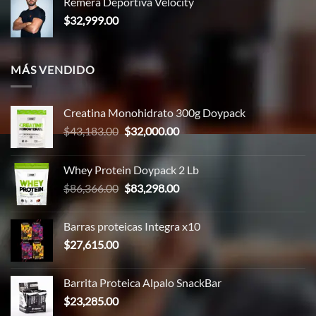
Remera Deportiva Velocity
era:
es:
$
32,999.00
$37,000.00.
$30,999.00.
MÁS VENDIDO
Creatina Monohidrato 300g Doypack
El
El
$
43,183.00
$
32,000.00
precio
precio
original
actual
Whey Protein Doypack 2 Lb
era:
es:
El
El
$
86,366.00
$
83,298.00
$43,183.00.
$32,000.00.
precio
precio
original
actual
Barras proteicas Integra x10
era:
es:
$
27,615.00
$86,366.00.
$83,298.00.
Barrita Proteica Alpalo SnackBar
$
23,285.00