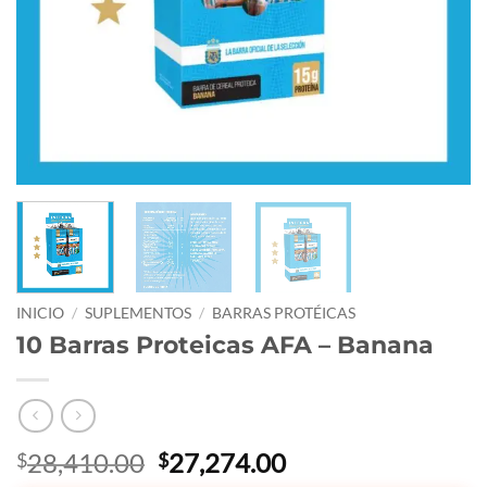
INICIO
/
SUPLEMENTOS
/
BARRAS PROTÉICAS
10 Barras Proteicas AFA – Banana
El
El
28,410.00
27,274.00
$
$