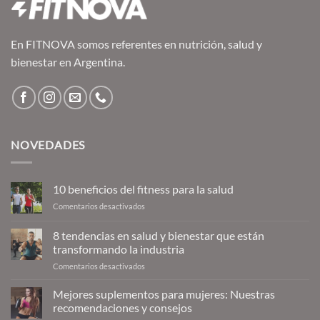
En FITNOVA somos referentes en nutrición, salud y
bienestar en Argentina.
NOVEDADES
10 beneficios del fitness para la salud
en
Comentarios desactivados
10
beneficios
8 tendencias en salud y bienestar que están
del
transformando la industria
fitness
en
Comentarios desactivados
para
8
la
tendencias
salud
Mejores suplementos para mujeres: Nuestras
en
recomendaciones y consejos
salud