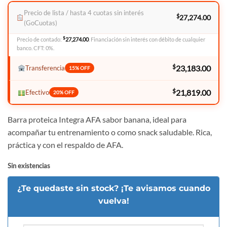
precio
precio
original
actual
Precio de lista / hasta 4 cuotas sin interés
$
27,274.00
era:
es:
(GoCuotas)
$28,410.00.
$27,274.00.
$
Precio de contado:
27,274.00
. Financiación sin interés con débito de cualquier
banco. CFT: 0%.
$
23,183.00
Transferencia
15% OFF
$
21,819.00
Efectivo
20% OFF
Barra proteica Integra AFA sabor banana, ideal para
acompañar tu entrenamiento o como snack saludable. Rica,
práctica y con el respaldo de AFA.
Sin existencias
¿Te quedaste sin stock? ¡Te avisamos cuando
vuelva!