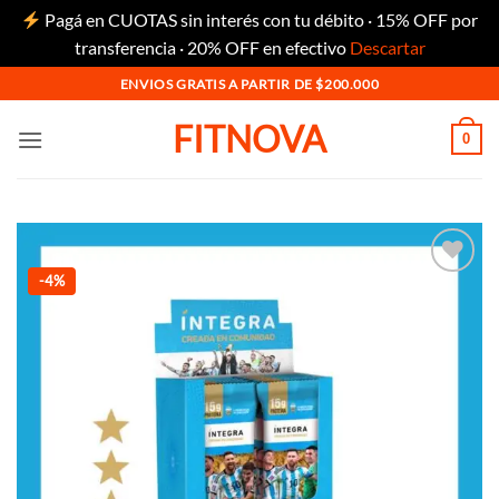
Pagá en CUOTAS sin interés con tu débito · 15% OFF por
transferencia · 20% OFF en efectivo
Descartar
Saltar
ENVIOS GRATIS A PARTIR DE $200.000
al
FITNOVA
contenido
0
-4%
Añadir
a la
lista
de
deseos