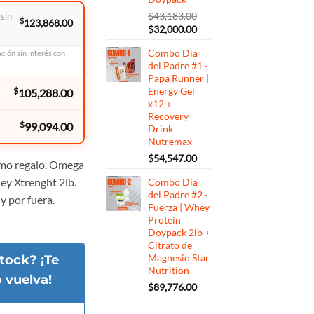
$
43,183.00
 sin
$
123,868.00
El
El
$
32,000.00
precio
precio
Combo Día
ación sin interés con
original
actual
del Padre #1 ·
era:
es:
Papá Runner |
$43,183.00.
$32,000.00.
Energy Gel
$
105,288.00
x12 +
Recovery
$
99,094.00
Drink
Nutremax
$
54,547.00
smo regalo. Omega
ey Xtrenght 2lb.
Combo Día
del Padre #2 ·
y por fuera.
Fuerza | Whey
Protein
Doypack 2lb +
Citrato de
Magnesio Star
tock? ¡Te
Nutrition
 vuelva!
$
89,776.00