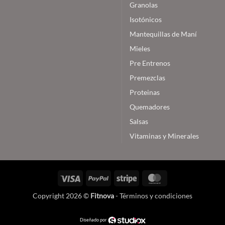
consejos
Granolas
Isotónicos
Mantequillas de Maní
Mieles
Pre Entrenos
Premezclas
Proteinas
Quemadores
Salsas
Vitaminas y Minerales
Visa
PayPal
Stripe
MasterCard
Copyright 2026 ©
Fitnova
-
Términos y condiciones
Diseñado por