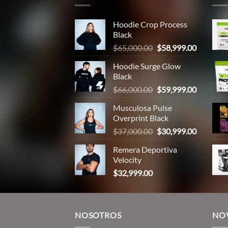
Hoodie Crop Process
Black
El
El
$
65,000.00
$
58,999.00
precio
precio
Hoodie Surge Glow
original
actual
Black
era:
es:
El
El
$
66,000.00
$
59,999.00
$65,000.00.
$58,999.
precio
precio
Musculosa Pulse
original
actual
Overprint Black
era:
es:
El
El
$
37,000.00
$
30,999.00
$66,000.00.
$59,999.
precio
precio
Remera Deportiva
original
actual
Velocity
era:
es:
$
32,999.00
$37,000.00.
$30,999.
NOSOTROS
NO