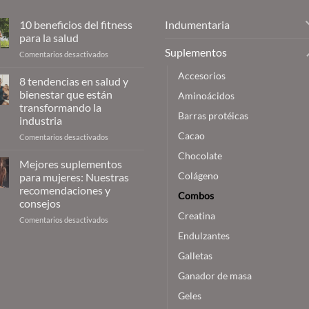
Indumentaria
10 beneficios del fitness
para la salud
Suplementos
en
Comentarios desactivados
10
Accesorios
beneficios
8 tendencias en salud y
del
bienestar que están
Aminoácidos
fitness
transformando la
para
Barras protéicas
industria
la
Cacao
salud
en
Comentarios desactivados
8
Chocolate
tendencias
Mejores suplementos
en
Colágeno
para mujeres: Nuestras
salud
recomendaciones y
Combos
y
consejos
bienestar
Creatina
que
en
Comentarios desactivados
están
Mejores
Endulzantes
transformando
suplementos
la
Galletas
para
industria
mujeres:
Ganador de masa
Nuestras
recomendaciones
Geles
y