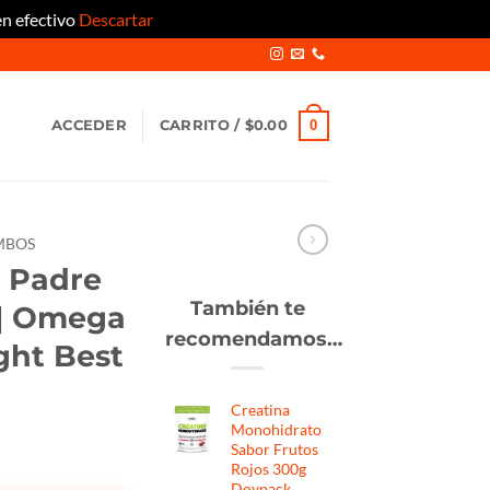
en efectivo
Descartar
0
ACCEDER
CARRITO /
$
0.00
MBOS
 Padre
También te
 | Omega
recomendamos…
ght Best
Creatina
Monohidrato
Sabor Frutos
Rojos 300g
Doypack