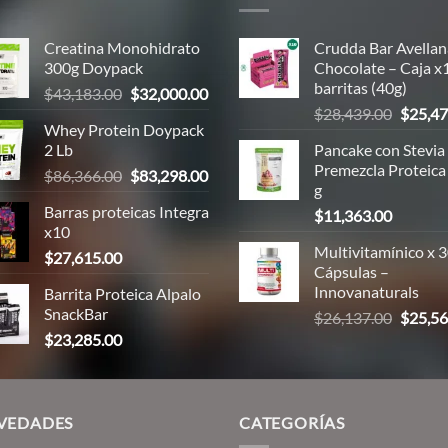
Creatina Monohidrato
Crudda Bar Avellan
300g Doypack
Chocolate – Caja x
barritas (40g)
El
El
$
43,183.00
$
32,000.00
El
precio
precio
$
28,439.00
$
25,47
Whey Protein Doypack
precio
original
actual
2 Lb
Pancake con Stevia
origina
era:
es:
Premezcla Proteica
El
El
$
86,366.00
$
83,298.00
era:
00.
$43,183.00.
$32,000.00.
g
precio
precio
$28,43
Barras proteicas Integra
$
11,363.00
original
actual
x10
era:
es:
Multivitamínico x 
$
27,615.00
00.
$86,366.00.
$83,298.00.
Cápsulas –
Innovanaturals
Barrita Proteica Alpalo
SnackBar
El
$
26,137.00
$
25,56
precio
$
23,285.00
00.
origina
era:
$26,13
VEDADES
CATEGORÍAS