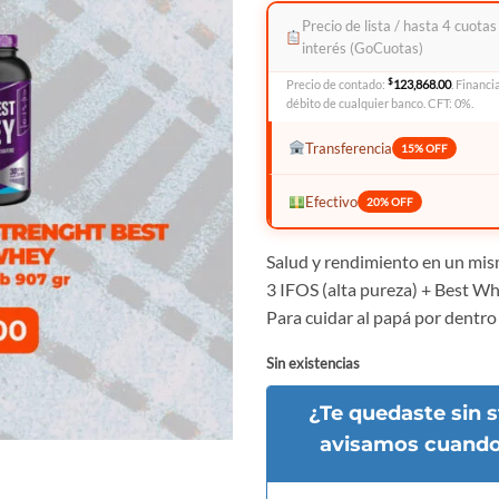
Precio de lista / hasta 4 cuotas
interés (GoCuotas)
$
Precio de contado:
123,868.00
. Financi
débito de cualquier banco. CFT: 0%.
Transferencia
15% OFF
Efectivo
20% OFF
Salud y rendimiento en un mi
3 IFOS (alta pureza) + Best Wh
Para cuidar al papá por dentro 
Sin existencias
¿Te quedaste sin s
avisamos cuando