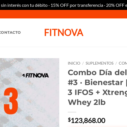
n interés con tu débito · 15% OFF por transferencia · 20% OFF 
FITNOVA
CONTACTO
INICIO
/
SUPLEMENTOS
/
CO
Combo Día del
Añadir
#3 · Bienestar
a la
lista
3 IFOS + Xtren
de
deseos
Whey 2lb
123,868.00
$