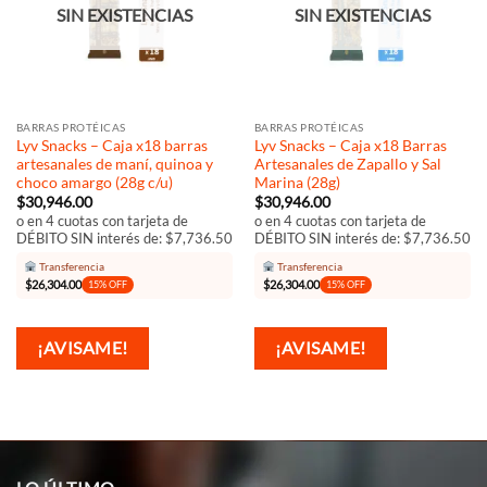
SIN EXISTENCIAS
SIN EXISTENCIAS
BARRAS PROTÉICAS
BARRAS PROTÉICAS
Lyv Snacks – Caja x18 barras
Lyv Snacks – Caja x18 Barras
artesanales de maní, quinoa y
Artesanales de Zapallo y Sal
choco amargo (28g c/u)
Marina (28g)
$
30,946.00
$
30,946.00
o en 4 cuotas con tarjeta de
o en 4 cuotas con tarjeta de
DÉBITO SIN interés de: $7,736.50
DÉBITO SIN interés de: $7,736.50
Transferencia
Transferencia
$
26,304.00
$
26,304.00
15% OFF
15% OFF
¡AVISAME!
¡AVISAME!