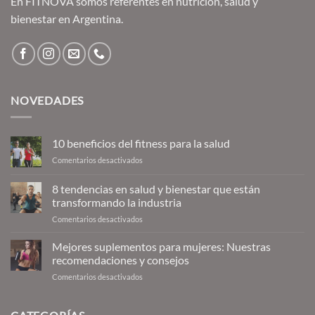
En FITNOVA somos referentes en nutrición, salud y
bienestar en Argentina.
NOVEDADES
10 beneficios del fitness para la salud
en
Comentarios desactivados
10
beneficios
8 tendencias en salud y bienestar que están
del
transformando la industria
fitness
en
Comentarios desactivados
para
8
la
tendencias
salud
Mejores suplementos para mujeres: Nuestras
en
recomendaciones y consejos
salud
en
Comentarios desactivados
y
Mejores
bienestar
suplementos
que
para
están