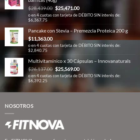
El
El
$
28,439.00
$
25,471.00
precio
precio
o en 4 cuotas con tarjeta de DÉBITO SIN interés de:
$6,367.75
original
actual
era:
es:
Pancake con Stevia – Premezcla Proteica 200 g
$28,439.00.
$25,471.00.
$
11,363.00
o en 4 cuotas con tarjeta de DÉBITO SIN interés de:
$2,840.75
Multivitamínico x 30 Cápsulas – Innovanaturals
El
El
$
26,137.00
$
25,569.00
precio
precio
o en 4 cuotas con tarjeta de DÉBITO SIN interés de:
$6,392.25
original
actual
era:
es:
$26,137.00.
$25,569.00.
NOSOTROS