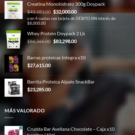
Creatina Monohidrato 300g Doypack
El
El
$
43,183.00
$
32,000.00
precio
precio
o en 4 cuotas con tarjeta de DÉBITO SIN interés de:
$8,000.00
original
actual
era:
es:
Whey Protein Doypack 2 Lb
$43,183.00.
$32,000.00.
El
El
$
86,366.00
$
83,298.00
precio
precio
original
actual
Barras proteicas Integra x10
era:
es:
$
27,615.00
$86,366.00.
$83,298.00.
Barrita Proteica Alpalo SnackBar
$
23,285.00
MÁS VALORADO
Crudda Bar Avellana Chocolate – Caja x10
barritas (40g)