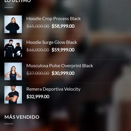
LO ÚLTIMO
Hoodie Crop Process Black
El
El
$
65,000.00
$
58,999.00
precio
precio
original
actual
Hoodie Surge Glow Black
era:
es:
El
El
$
66,000.00
$
59,999.00
$65,000.00.
$58,999.00.
precio
precio
original
actual
Musculosa Pulse Overprint Black
era:
es:
El
El
$
37,000.00
$
30,999.00
$66,000.00.
$59,999.00.
precio
precio
original
actual
Remera Deportiva Velocity
era:
es:
$
32,999.00
$37,000.00.
$30,999.00.
MÁS VENDIDO