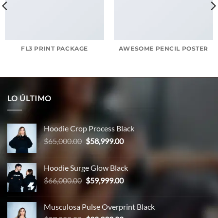
FL3 PRINT PACKAGE
AWESOME PENCIL POSTER
LO ÚLTIMO
Hoodie Crop Process Black
El
El
$
65,000.00
$
58,999.00
precio
precio
original
actual
Hoodie Surge Glow Black
era:
es:
El
El
$
66,000.00
$
59,999.00
$65,000.00.
$58,999.00.
precio
precio
original
actual
Musculosa Pulse Overprint Black
era:
es: