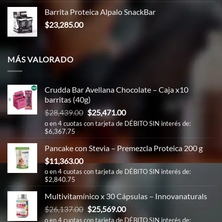
Barrita Proteica Alpalo SnackBar
$
23,285.00
MÁS VALORADO
Crudda Bar Avellana Chocolate – Caja x10
barritas (40g)
El
El
$
28,439.00
$
25,471.00
precio
precio
o en 4 cuotas con tarjeta de DÉBITO SIN interés de:
$6,367.75
original
actual
era:
es:
Pancake con Stevia – Premezcla Proteica 200 g
$28,439.00.
$25,471.00.
$
11,363.00
o en 4 cuotas con tarjeta de DÉBITO SIN interés de:
$2,840.75
Multivitamínico x 30 Cápsulas – Innovanaturals
El
El
$
26,137.00
$
25,569.00
precio
precio
o en 4 cuotas con tarjeta de DÉBITO SIN interés de: