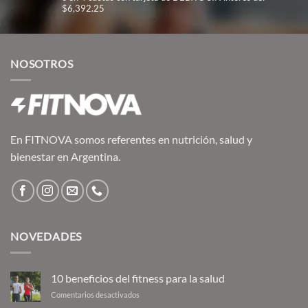
$6,392.25
original
actual
era:
es:
$26,137.00.
$25,569.00.
NOSOTROS
En FITNOVA somos referentes en nutrición, salud y
bienestar en Argentina.
NOVEDADES
10 beneficios del fitness para la salud
en
Comentarios desactivados
10