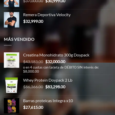
El
El
$
37,000.00
$
30,999.00
$66,000.00.
$59,999.00.
precio
precio
original
actual
Remera Deportiva Velocity
era:
es:
$
32,999.00
$37,000.00.
$30,999.00.
MÁS VENDIDO
Creatina Monohidrato 300g Doypack
El
El
$
43,183.00
$
32,000.00
precio
precio
o en 4 cuotas con tarjeta de DÉBITO SIN interés de:
$8,000.00
original
actual
era:
es:
Whey Protein Doypack 2 Lb
$43,183.00.
$32,000.00.
El
El
$
86,366.00
$
83,298.00
precio
precio
original
actual
Barras proteicas Integra x10
era:
es:
$
27,615.00
$86,366.00.
$83,298.00.