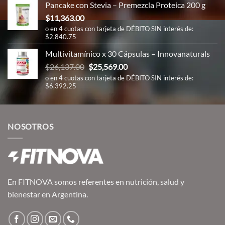
Pancake con Stevia – Premezcla Proteica 200 g
$28,439.00.
$25,471.00.
$
11,363.00
o en 4 cuotas con tarjeta de DÉBITO SIN interés de:
$2,840.75
Multivitamínico x 30 Cápsulas – Innovanaturals
El
El
$
26,137.00
$
25,569.00
precio
precio
o en 4 cuotas con tarjeta de DÉBITO SIN interés de:
$6,392.25
original
actual
era:
es:
$26,137.00.
$25,569.00.
NOSOTROS
En FITNOVA somos referentes en nutrición, salud y
bienestar en Argentina.