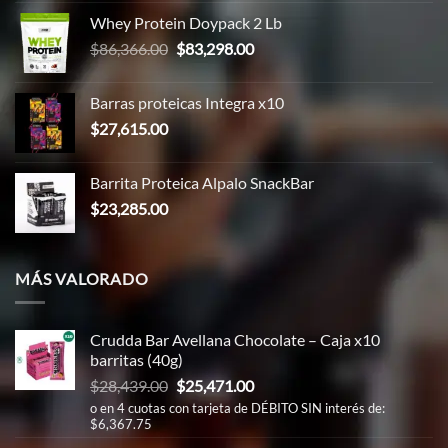
era:
es:
Whey Protein Doypack 2 Lb
$43,183.00.
$32,000.00.
El
El
$
86,366.00
$
83,298.00
precio
precio
original
actual
Barras proteicas Integra x10
era:
es:
$
27,615.00
$86,366.00.
$83,298.00.
Barrita Proteica Alpalo SnackBar
$
23,285.00
MÁS VALORADO
Crudda Bar Avellana Chocolate – Caja x10
barritas (40g)
El
El
$
28,439.00
$
25,471.00
precio
precio
o en 4 cuotas con tarjeta de DÉBITO SIN interés de:
$6,367.75
original
actual
era:
es: