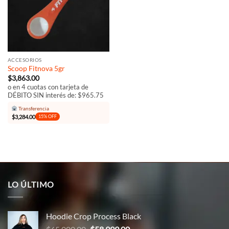
ACCESORIOS
Scoop Fitnova 5gr
$
3,863.00
o en 4 cuotas con tarjeta de
DÉBITO SIN interés de: $965.75
Transferencia
$
3,284.00
15% OFF
LO ÚLTIMO
Hoodie Crop Process Black
El
El