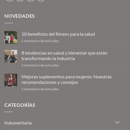
NOVEDADES
10 beneficios del fitness para la salud
en
Comentarios desactivados
10
beneficios
8 tendencias en salud y bienestar que están
del
transformando la industria
fitness
en
Comentarios desactivados
para
8
la
tendencias
salud
Mejores suplementos para mujeres: Nuestras
en
recomendaciones y consejos
salud
en
Comentarios desactivados
y
Mejores
bienestar
suplementos
que
para
CATEGORÍAS
están
mujeres:
transformando
Nuestras
la
recomendaciones
industria
Indumentaria
y
consejos