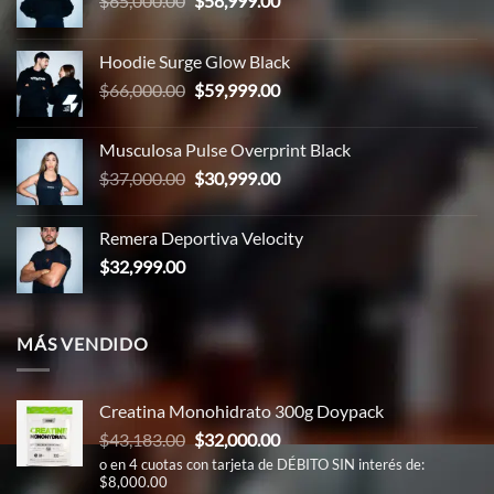
$
65,000.00
$
58,999.00
precio
precio
original
actual
Hoodie Surge Glow Black
era:
es:
El
El
$
66,000.00
$
59,999.00
$65,000.00.
$58,999.00.
precio
precio
original
actual
Musculosa Pulse Overprint Black
era:
es:
El
El
$
37,000.00
$
30,999.00
$66,000.00.
$59,999.00.
precio
precio
original
actual
Remera Deportiva Velocity
era:
es:
$
32,999.00
$37,000.00.
$30,999.00.
MÁS VENDIDO
Creatina Monohidrato 300g Doypack
El
El
$
43,183.00
$
32,000.00
precio
precio
o en 4 cuotas con tarjeta de DÉBITO SIN interés de:
$8,000.00
original
actual