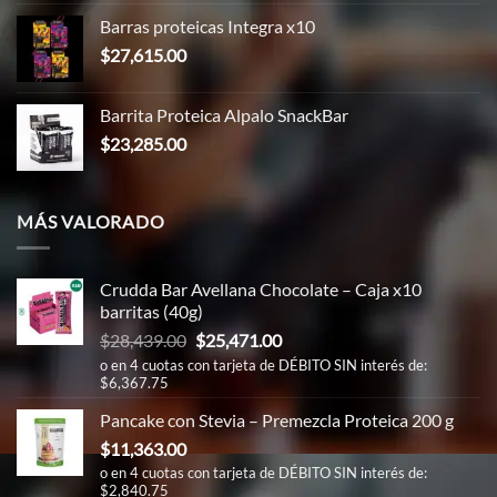
original
actual
Barras proteicas Integra x10
era:
es:
$
27,615.00
$86,366.00.
$83,298.00.
Barrita Proteica Alpalo SnackBar
$
23,285.00
MÁS VALORADO
Crudda Bar Avellana Chocolate – Caja x10
barritas (40g)
El
El
$
28,439.00
$
25,471.00
precio
precio
o en 4 cuotas con tarjeta de DÉBITO SIN interés de:
$6,367.75
original
actual
era:
es:
Pancake con Stevia – Premezcla Proteica 200 g
$28,439.00.
$25,471.00.
$
11,363.00
o en 4 cuotas con tarjeta de DÉBITO SIN interés de:
$2,840.75