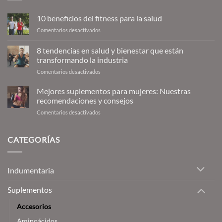
10 beneficios del fitness para la salud
en
Comentarios desactivados
10
beneficios
8 tendencias en salud y bienestar que están
del
transformando la industria
fitness
en
Comentarios desactivados
para
8
la
tendencias
salud
Mejores suplementos para mujeres: Nuestras
en
recomendaciones y consejos
salud
en
Comentarios desactivados
y
Mejores
bienestar
suplementos
que
para
CATEGORÍAS
están
mujeres:
transformando
Nuestras
la
recomendaciones
industria
Indumentaria
y
consejos
Suplementos
Accesorios
Aminoácidos