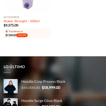
ACCESORIOS
Shaker Xtrenght – 600ml
$
9,375.00
Transferencia
$
7,969.00
15% OFF
LO ÚLTIMO
Hoodie Crop Process Black
El
El
$
65,000.00
$
58,999.00
precio
precio
original
actual
Hoodie Surge Glow Black
era:
es: