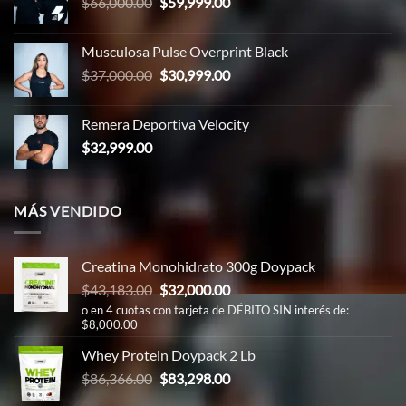
El
El
$
66,000.00
$
59,999.00
$65,000.00.
$58,999.00.
precio
precio
original
actual
Musculosa Pulse Overprint Black
era:
es:
El
El
$
37,000.00
$
30,999.00
$66,000.00.
$59,999.00.
precio
precio
original
actual
Remera Deportiva Velocity
era:
es:
$
32,999.00
$37,000.00.
$30,999.00.
MÁS VENDIDO
Creatina Monohidrato 300g Doypack
El
El
$
43,183.00
$
32,000.00
precio
precio
o en 4 cuotas con tarjeta de DÉBITO SIN interés de:
$8,000.00
original
actual
era:
es:
Whey Protein Doypack 2 Lb
$43,183.00.
$32,000.00.
El
El
$
86,366.00
$
83,298.00
precio
precio