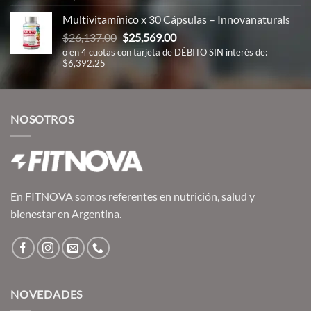
Multivitamínico x 30 Cápsulas – Innovanaturals
El
El
$
26,137.00
$
25,569.00
precio
precio
o en 4 cuotas con tarjeta de DÉBITO SIN interés de:
$6,392.25
original
actual
era:
es:
$26,137.00.
$25,569.00.
NOSOTROS
En FITNOVA somos referentes en nutrición, salud y
bienestar en Argentina.
NOVEDADES