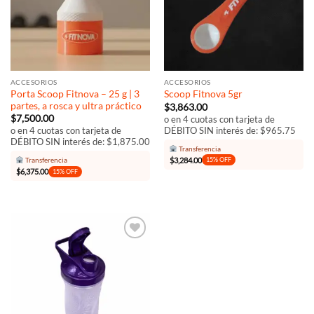
ACCESORIOS
ACCESORIOS
Porta Scoop Fitnova – 25 g | 3
Scoop Fitnova 5gr
partes, a rosca y ultra práctico
$
3,863.00
$
7,500.00
o en 4 cuotas con tarjeta de
DÉBITO SIN interés de: $965.75
o en 4 cuotas con tarjeta de
DÉBITO SIN interés de: $1,875.00
Transferencia
$
3,284.00
Transferencia
15% OFF
$
6,375.00
15% OFF
Añadir
a la
lista de
deseos