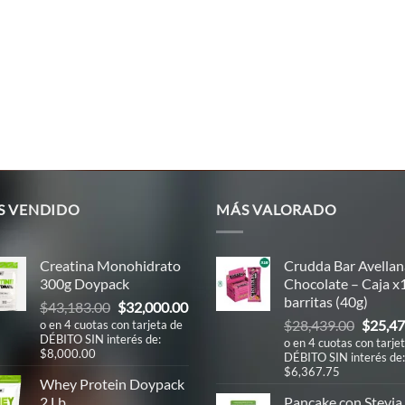
S VENDIDO
MÁS VALORADO
Creatina Monohidrato
Crudda Bar Avellan
300g Doypack
Chocolate – Caja x
barritas (40g)
El
El
$
43,183.00
$
32,000.00
El
precio
precio
$
28,439.00
$
25,47
o en 4 cuotas con tarjeta de
DÉBITO SIN interés de:
precio
original
actual
o en 4 cuotas con tarje
$8,000.00
DÉBITO SIN interés de:
origina
era:
es:
$6,367.75
era:
00.
$43,183.00.
$32,000.00.
Whey Protein Doypack
$28,43
2 Lb
Pancake con Stevia