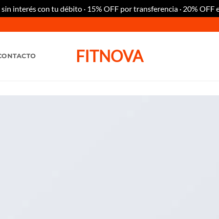
n interés con tu débito · 15% OFF por transferencia · 20% OFF 
FITNOVA
CONTACTO