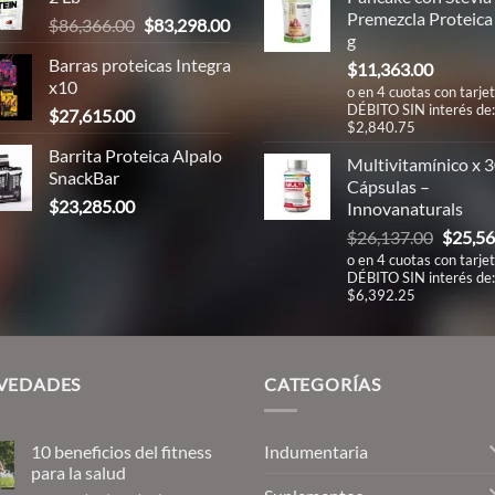
Premezcla Proteica
El
El
$
86,366.00
$
83,298.00
g
precio
precio
00.
Barras proteicas Integra
$
11,363.00
original
actual
x10
o en 4 cuotas con tarje
era:
es:
DÉBITO SIN interés de:
$
27,615.00
$86,366.00.
$83,298.00.
$2,840.75
00.
Barrita Proteica Alpalo
Multivitamínico x 
SnackBar
Cápsulas –
$
23,285.00
Innovanaturals
El
$
26,137.00
$
25,56
precio
o en 4 cuotas con tarje
DÉBITO SIN interés de:
origina
$6,392.25
era:
$26,13
VEDADES
CATEGORÍAS
Indumentaria
10 beneficios del fitness
para la salud