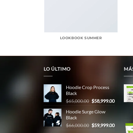
LOOKBOOK SUMMER
LO ÚLTIMO
MÁ
Hoodie Crop Process
Black
El
El
$
65,000.00
$
58,999.00
precio
precio
Hoodie Surge Glow
original
actual
Black
era:
es:
El
El
$
66,000.00
$
59,999.00
$65,000.00.
$58,999.
precio
precio