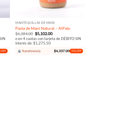
+
MANTEQUILLAS DE MANÍ
Pasta de Maní Natural – AlPalo
El
El
$
6,384.00
$
5,102.00
precio
precio
 SIN
o en 4 cuotas con tarjeta de DÉBITO SIN
original
actual
interés de: $1,275.50
era:
es:
$6,384.00.
$5,102.00.
$
4,337.00
Transferencia
 OFF
15% OFF