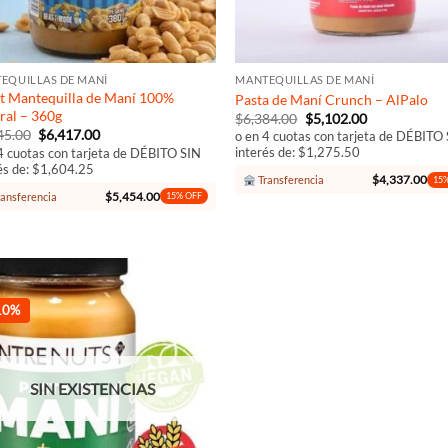
+
EQUILLAS DE MANÍ
MANTEQUILLAS DE MANÍ
it Mantequilla de Maní 100%
Pasta de Maní Crunch – AlPalo
ral – 360g
El
El
$
6,384.00
$
5,102.00
precio
precio
El
El
45.00
$
6,417.00
o en 4 cuotas con tarjeta de DÉBITO
original
actual
precio
precio
interés de: $1,275.50
4 cuotas con tarjeta de DÉBITO SIN
era:
es:
original
actual
és de: $1,604.25
$6,384.00.
$5,102.00.
era:
es:
$
4,337.00
Transferencia
15%
$6,545.00.
$6,417.00.
$
5,454.00
ansferencia
15% OFF
10%
Añadir
a la
lista de
deseos
SIN EXISTENCIAS