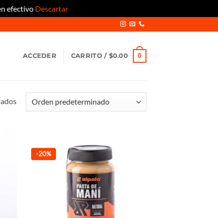
en efectivo
Descartar
0
ACCEDER
CARRITO /
$
0.00
tados
-20%
adir
Añadir
 la
a la
ta de
lista de
seos
deseos