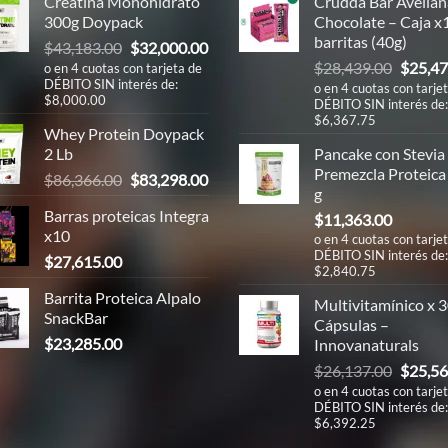
Creatina Monohidrato
Crudda Bar Avellan
300g Doypack
Chocolate – Caja x
barritas (40g)
El
El
$
43,183.00
$
32,000.00
El
precio
precio
$
28,439.00
$
25,47
o en 4 cuotas con tarjeta de
DÉBITO SIN interés de:
precio
original
actual
o en 4 cuotas con tarje
$8,000.00
DÉBITO SIN interés de:
origina
era:
es:
$6,367.75
era:
00.
$43,183.00.
$32,000.00.
Whey Protein Doypack
$28,43
2 Lb
Pancake con Stevia
Premezcla Proteica
El
El
$
86,366.00
$
83,298.00
g
precio
precio
00.
Barras proteicas Integra
$
11,363.00
original
actual
x10
o en 4 cuotas con tarje
era:
es:
DÉBITO SIN interés de:
$
27,615.00
$86,366.00.
$83,298.00.
$2,840.75
00.
Barrita Proteica Alpalo
Multivitamínico x 
SnackBar
Cápsulas –
$
23,285.00
Innovanaturals
El
$
26,137.00
$
25,56
precio
o en 4 cuotas con tarje
DÉBITO SIN interés de:
origina
$6,392.25
era: