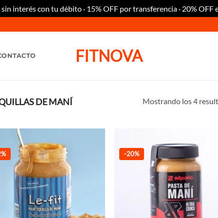
n interés con tu débito · 15% OFF por transferencia · 20% OFF 
FITNOVA
CONTACTO
Mostrando los 4 resul
UILLAS DE MANÍ
2%
-20%
Añadir
Añ
a la
a
lista de
lis
deseos
de