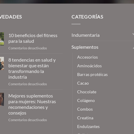
$26,13
VEDADES
CATEGORÍAS
Indumentaria
10 beneficios del fitness
para la salud
Suplementos
en
Comentarios desactivados
10
Accesorios
beneficios
8 tendencias en salud y
del
bienestar que están
Aminoácidos
fitness
transformando la
para
Barras protéicas
industria
la
Cacao
salud
en
Comentarios desactivados
8
Chocolate
tendencias
Mejores suplementos
en
Colágeno
para mujeres: Nuestras
salud
recomendaciones y
Combos
y
consejos
bienestar
Creatina
que
en
Comentarios desactivados
están
Mejores
Endulzantes
transformando
suplementos