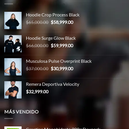
Hoodie Crop Process Black
El
El
$
65,000.00
$
58,999.00
precio
precio
original
actual
Hoodie Surge Glow Black
era:
es:
El
El
$
66,000.00
$
59,999.00
$65,000.00.
$58,999.00.
precio
precio
original
actual
Musculosa Pulse Overprint Black
era:
es:
El
El
$
37,000.00
$
30,999.00
$66,000.00.
$59,999.00.
precio
precio
original
actual
Remera Deportiva Velocity
era:
es:
$
32,999.00
$37,000.00.
$30,999.00.
MÁS VENDIDO