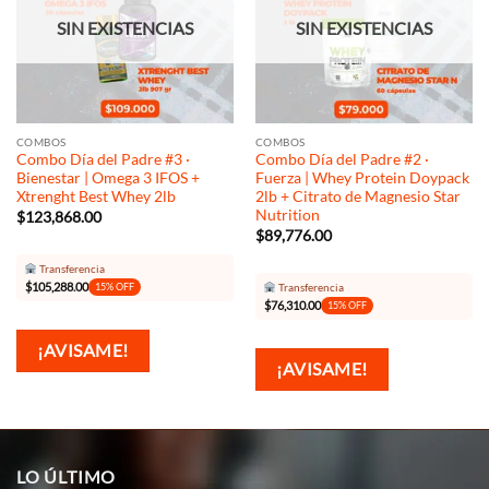
deseos
deseos
SIN EXISTENCIAS
SIN EXISTENCIAS
COMBOS
COMBOS
Combo Día del Padre #3 ·
Combo Día del Padre #2 ·
Bienestar | Omega 3 IFOS +
Fuerza | Whey Protein Doypack
Xtrenght Best Whey 2lb
2lb + Citrato de Magnesio Star
Nutrition
$
123,868.00
$
89,776.00
Transferencia
$
105,288.00
15% OFF
Transferencia
$
76,310.00
15% OFF
¡AVISAME!
¡AVISAME!
LO ÚLTIMO