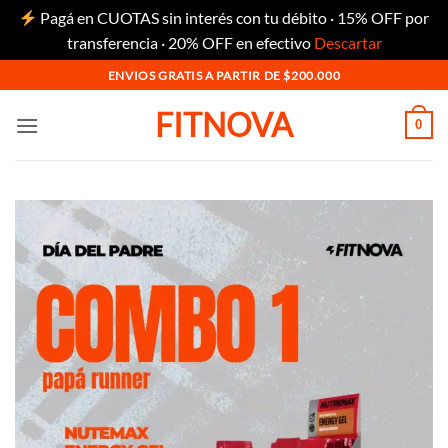
Pagá en CUOTAS sin interés con tu débito · 15% OFF por
transferencia · 20% OFF en efectivo
Descartar
Saltar
ENVIOS GRATIS A PARTIR DE $200.000
al
FITNOVA
contenido
0
Añadir
a la
lista
de
deseos