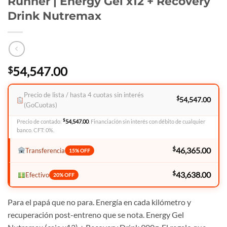
Runner | Energy Gel x12 + Recovery
Drink Nutremax
54,547.00
$
Precio de lista / hasta 4 cuotas sin interés
$
54,547.00
(GoCuotas)
$
Precio de contado:
54,547.00
. Financiación sin interés con débito de cualquier
banco. CFT: 0%.
$
46,365.00
Transferencia
15% OFF
$
43,638.00
Efectivo
20% OFF
Para el papá que no para. Energía en cada kilómetro y
recuperación post-entreno que se nota. Energy Gel